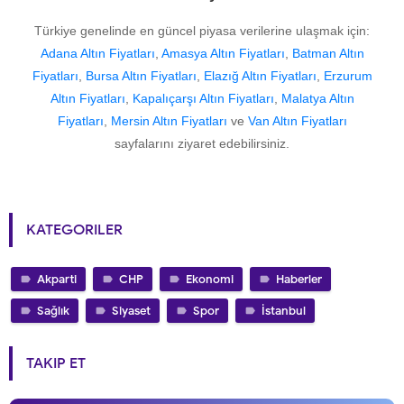
Türkiye genelinde en güncel piyasa verilerine ulaşmak için:
Adana Altın Fiyatları
,
Amasya Altın Fiyatları
,
Batman Altın
Fiyatları
,
Bursa Altın Fiyatları
,
Elazığ Altın Fiyatları
,
Erzurum
Altın Fiyatları
,
Kapalıçarşı Altın Fiyatları
,
Malatya Altın
Fiyatları
,
Mersin Altın Fiyatları
ve
Van Altın Fiyatları
sayfalarını ziyaret edebilirsiniz.
KATEGORILER
Akparti
CHP
Ekonomi
Haberler
Sağlık
Siyaset
Spor
İstanbul
TAKIP ET