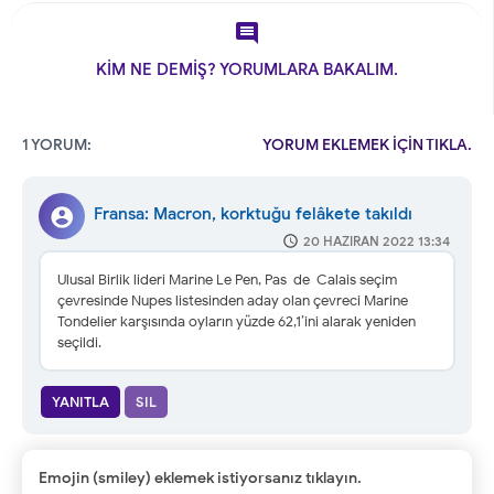

KİM NE DEMİŞ? YORUMLARA BAKALIM.
1 YORUM:
YORUM EKLEMEK İÇİN TIKLA.
Fransa: Macron, korktuğu felâkete takıldı
20 HAZIRAN 2022 13:34
Ulusal Birlik lideri Marine Le Pen, Pas-de-Calais seçim
çevresinde Nupes listesinden aday olan çevreci Marine
Tondelier karşısında oyların yüzde 62,1’ini alarak yeniden
seçildi.
YANITLA
SIL
Emojin (smiley) eklemek istiyorsanız tıklayın.