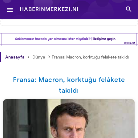

HABERINMERKEZI.NET

- TÜRKIYE VE DÜNYA
GÜNDEMINDEN
›
›
Anasayfa
Dünya
Fransa: Macron, korktuğu felâkete takıldı
HABERLER
Fransa: Macron, korktuğu felâkete
takıldı