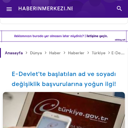

HABERINMERKEZI.NET

- TÜRKIYE VE DÜNYA
GÜNDEMINDEN
›
›
›
›
›
Anasayfa
Dünya
Haber
Haberler
Türkiye
E-Devlet'te başlatılan ad ve soyadı değişiklik başvurularına yoğun ilgi!
HABERLER
E-Devlet'te başlatılan ad ve soyadı
değişiklik başvurularına yoğun ilgi!