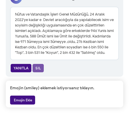
Nüfus ve Vatandaşlık İşleri Genel Müdürlüğü, 24 Aralık
2022'ye kadar e-Devlet aracılığıyla da yapılabilecek isim ve
soyisim değişikliği uygulamasında en çok düzelttirilen
isimleri açıkladı. Açıklamaya göre erkeklerde 946 Yunis ismi
Yunus'la, 588 Ümüt ismi ise Ümit ile değiştirildi. Kadınlarda
ise 971 Sümeyya ismi Sümeyye ,oldu, 276 Keziban ismi
Kezban oldu. En çok düzeltilen soyadları ise 6 bin 550 ile
"Top", 3 bin 531 ile "Koyun", 2 bin 432 ile "Satılmış" oldu.
YANITLA
SIL
Emojin (smiley) eklemek istiyorsanız tıklayın.
Emojin Ekle