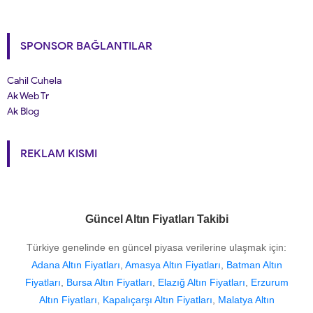
SPONSOR BAĞLANTILAR
Cahil Cuhela
Ak Web Tr
Ak Blog
REKLAM KISMI
Güncel Altın Fiyatları Takibi
Türkiye genelinde en güncel piyasa verilerine ulaşmak için:
Adana Altın Fiyatları
,
Amasya Altın Fiyatları
,
Batman Altın
Fiyatları
,
Bursa Altın Fiyatları
,
Elazığ Altın Fiyatları
,
Erzurum
Altın Fiyatları
,
Kapalıçarşı Altın Fiyatları
,
Malatya Altın