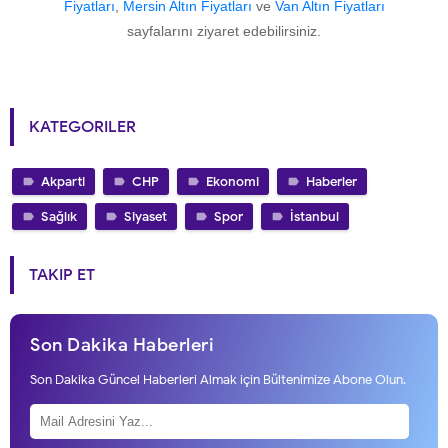
Fiyatları
,
Mersin Altın Fiyatları
ve
Van Altın Fiyatları
sayfalarını ziyaret edebilirsiniz.
KATEGORILER
Akparti
CHP
Ekonomi
Haberler
Sağlık
Siyaset
Spor
İstanbul
TAKIP ET
Son Dakika Haberleri
Son Dakika Güncel Haberleri Almak için Bültenimize Abone Olun.