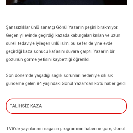
Şanssızlıklar ünlü sanatçı Gönül Yazar'ın peşini bırakmıyor.
Geçen yıl evinde geçirdiği kazada kaburgaları kırılan ve uzun
süreli tedaviyle iyileşen ünlü isim; bu sefer de yine evde
geçirdiği kaza sonucu kafasını duvara çarptı. Yazar'ın bir
gözünün görme yetisini kaybettiği öğrenildi.
Son dönemde yaşadığı sağlık sorunları nedeniyle sık sık
gündeme gelen 84 yaşındaki Gönül Yazar'dan kötü haber geldi.
TALİHSİZ KAZA
TV8'de yayınlanan magazin programının haberine göre, Gönül