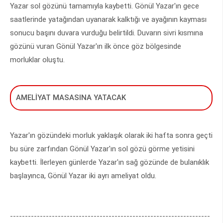
Yazar sol gözünü tamamıyla kaybetti. Gönül Yazar'ın gece
saatlerinde yatağından uyanarak kalktığı ve ayağının kayması
sonucu başını duvara vurduğu belirtildi. Duvarın sivri kısmına
gözünü vuran Gönül Yazar'ın ilk önce göz bölgesinde
morluklar oluştu.
AMELİYAT MASASINA YATACAK
Yazar'ın gözündeki morluk yaklaşık olarak iki hafta sonra geçti
bu süre zarfından Gönül Yazar'ın sol gözü görme yetisini
kaybetti. İlerleyen günlerde Yazar'ın sağ gözünde de bulanıklık
başlayınca, Gönül Yazar iki ayrı ameliyat oldu.
-------------------------------------------------------------------