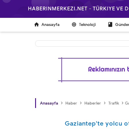
HABERINMERKEZI.NET - TÜRKIYE VE



Anasayfa
Teknoloji
Günd
›
›
›
›
Anasayfa
Haber
Haberler
Trafik
Ga
Gaziantep'te yolcu oto