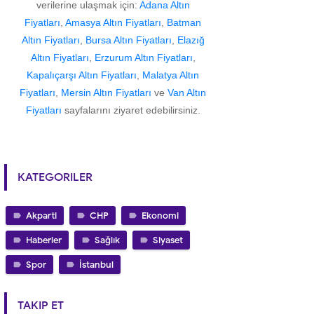
verilerine ulaşmak için:
Adana Altın
Fiyatları
,
Amasya Altın Fiyatları
,
Batman
Altın Fiyatları
,
Bursa Altın Fiyatları
,
Elazığ
Altın Fiyatları
,
Erzurum Altın Fiyatları
,
Kapalıçarşı Altın Fiyatları
,
Malatya Altın
Fiyatları
,
Mersin Altın Fiyatları
ve
Van Altın
Fiyatları
sayfalarını ziyaret edebilirsiniz.
KATEGORILER
Akparti
CHP
Ekonomi
Haberler
Sağlık
Siyaset
Spor
İstanbul
TAKIP ET