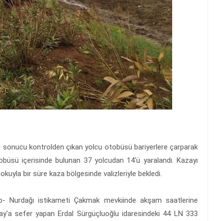
sı sonucu kontrolden çıkan yolcu otobüsü bariyerlere çarparak
obüsü içerisinde bulunan 37 yolcudan 14'ü yaralandı. Kazayı
okuyla bir süre kaza bölgesinde valizleriyle bekledi.
- Nurdağı istikameti Çakmak mevkiinde akşam saatlerine
y'a sefer yapan Erdal Sürgüçluoğlu idaresindeki 44 LN 333