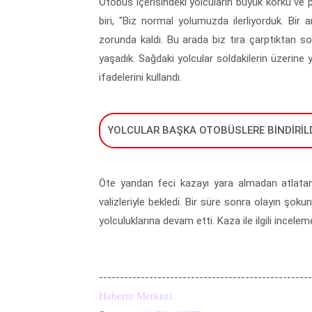
Otobüs içerisindeki yolcuların büyük korku ve 
biri, "Biz normal yolumuzda ilerliyorduk. Bir
zorunda kaldı. Bu arada biz tıra çarptıktan s
yaşadık. Sağdaki yolcular soldakilerin üzerine 
ifadelerini kullandı.
YOLCULAR BAŞKA OTOBÜSLERE BİNDİRİL
Öte yandan feci kazayı yara almadan atlatan 
valizleriyle bekledi. Bir süre sonra olayın şok
yolculuklarına devam etti. Kaza ile ilgili inceleme
---------------------------------------------------
Haberin Merkezi