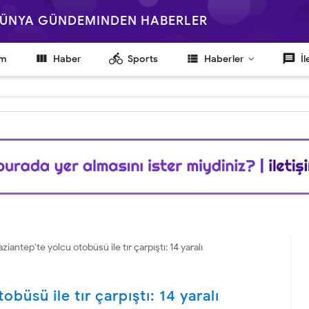
 DÜNYA GÜNDEMINDEN HABERLER

directions_bike
view_list
message
em
Haber
Sports
Haberler
İl
ziantep'te yolcu otobüsü ile tır çarpıştı: 14 yaralı
büsü ile tır çarpıştı: 14 yaralı