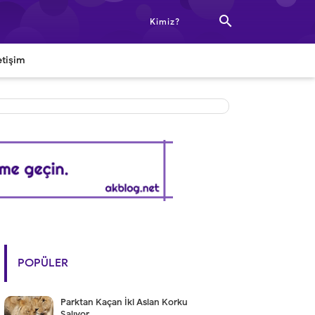

Kimiz?
etişim
POPÜLER
Parktan Kaçan İki Aslan Korku
Salıyor