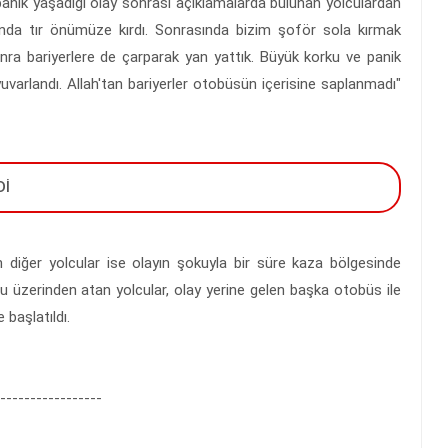
panik yaşadığı olay sonrası açıklamalarda bulunan yolculardan
 anda tır önümüze kırdı. Sonrasında bizim şoför sola kırmak
onra bariyerlere de çarparak yan yattık. Büyük korku ve panik
yuvarlandı. Allah'tan bariyerler otobüsün içerisine saplanmadı"
Dİ
diğer yolcular ise olayın şokuyla bir süre kaza bölgesinde
unu üzerinden atan yolcular, olay yerine gelen başka otobüs ile
 başlatıldı.
-----------------