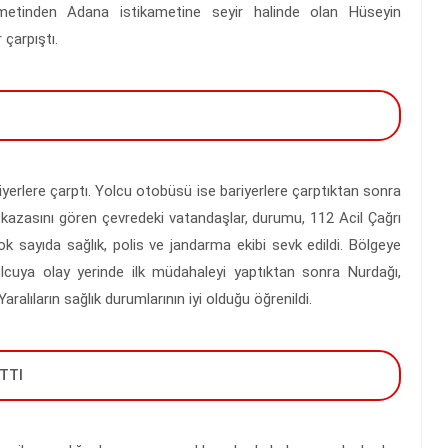
ametinden Adana istikametine seyir halinde olan Hüseyin
 çarpıştı.
iyerlere çarptı. Yolcu otobüsü ise bariyerlere çarptıktan sonra
k kazasını gören çevredeki vatandaşlar, durumu, 112 Acil Çağrı
çok sayıda sağlık, polis ve jandarma ekibi sevk edildi. Bölgeye
olcuya olay yerinde ilk müdahaleyi yaptıktan sonra Nurdağı,
aralıların sağlık durumlarının iyi olduğu öğrenildi.
TTI