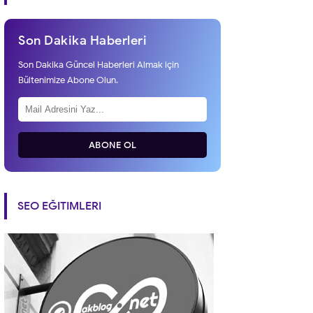
Son Dakika Haberleri
Son Dakika Güncel Haberleri Almak için
Bültenimize Abone Olun.
ABONE OL
SEO EĞITIMLERI