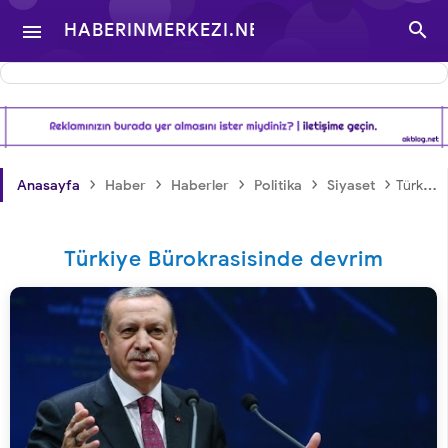

HABERINMERKEZI.NET

- TÜRKIYE VE DÜNYA
GÜNDEMINDEN
›
›
›
›
›
Anasayfa
Haber
Haberler
Politika
Siyaset
Türkiye Bürokrasisinde devrim
HABERLER
Türkiye Bürokrasisinde devrim