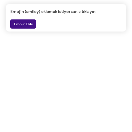
Emojin (smiley) eklemek istiyorsanız tıklayın.
Emojin Ekle