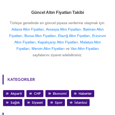
Güncel Altın Fiyatları Takibi
Türkiye genelinde en güncel piyasa verilerine ulaşmak için:
Adana Altın Fiyatları
,
Amasya Altın Fiyatları
,
Batman Altın
Fiyatları
,
Bursa Altın Fiyatları
,
Elazığ Altın Fiyatları
,
Erzurum
Altın Fiyatları
,
Kapalıçarşı Altın Fiyatları
,
Malatya Altın
Fiyatları
,
Mersin Altın Fiyatları
ve
Van Altın Fiyatları
sayfalarını ziyaret edebilirsiniz.
KATEGORILER
Akparti
CHP
Ekonomi
Haberler
Sağlık
Siyaset
Spor
İstanbul