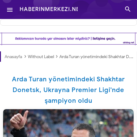

HABERINMERKEZI.NET

- TÜRKIYE VE DÜNYA
GÜNDEMINDEN
›
›
Anasayfa
Without Label
Arda Turan yönetimindeki Shakhtar Donetsk, Ukrayna Premier Ligi'nde şampiyon oldu
HABERLER
Arda Turan yönetimindeki Shakhtar
Donetsk, Ukrayna Premier Ligi'nde
şampiyon oldu