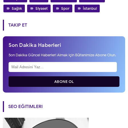
Sağlık
Siyaset
Spor
İstanbul
TAKIP ET
Son Dakika Haberleri
Son Dakika Güncel Haberleri Almak için Bültenimize Abone Olun.
ABONE OL
SEO EĞITIMLERI