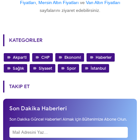
Fiyatları
,
Mersin Altın Fiyatları
ve
Van Altın Fiyatları
sayfalarını ziyaret edebilirsiniz.
KATEGORILER
Akparti
CHP
Ekonomi
Haberler
Sağlık
Siyaset
Spor
İstanbul
TAKIP ET
Son Dakika Haberleri
Son Dakika Güncel Haberleri Almak için Bültenimize Abone Olun.