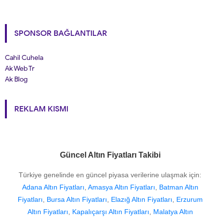
SPONSOR BAĞLANTILAR
Cahil Cuhela
Ak Web Tr
Ak Blog
REKLAM KISMI
Güncel Altın Fiyatları Takibi
Türkiye genelinde en güncel piyasa verilerine ulaşmak için:
Adana Altın Fiyatları
,
Amasya Altın Fiyatları
,
Batman Altın
Fiyatları
,
Bursa Altın Fiyatları
,
Elazığ Altın Fiyatları
,
Erzurum
Altın Fiyatları
,
Kapalıçarşı Altın Fiyatları
,
Malatya Altın