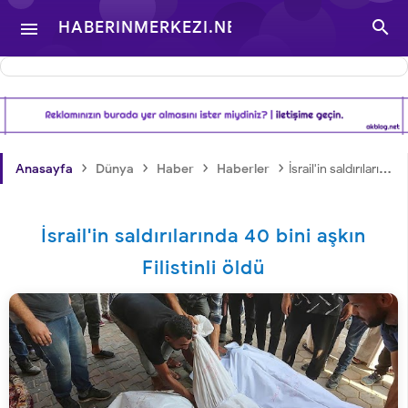

HABERINMERKEZI.NET

- TÜRKIYE VE DÜNYA
GÜNDEMINDEN
›
›
›
›
Anasayfa
Dünya
Haber
Haberler
İsrail'in saldırılarında 40 bini aşkın Filistinli öldü
HABERLER
İsrail'in saldırılarında 40 bini aşkın
Filistinli öldü