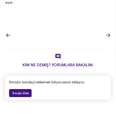
açar..



KİM NE DEMİŞ? YORUMLARA BAKALIM.
Emojin (smiley) eklemek istiyorsanız tıklayın.
Emojin Ekle