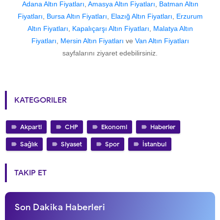
Adana Altın Fiyatları
,
Amasya Altın Fiyatları
,
Batman Altın
Fiyatları
,
Bursa Altın Fiyatları
,
Elazığ Altın Fiyatları
,
Erzurum
Altın Fiyatları
,
Kapalıçarşı Altın Fiyatları
,
Malatya Altın
Fiyatları
,
Mersin Altın Fiyatları
ve
Van Altın Fiyatları
sayfalarını ziyaret edebilirsiniz.
KATEGORILER
Akparti
CHP
Ekonomi
Haberler
Sağlık
Siyaset
Spor
İstanbul
TAKIP ET
Son Dakika Haberleri