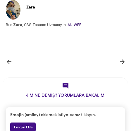
Zara
Ben
Zara
, CSS Tasarım Uzmanıyım.
Ak
.
WEB



KİM NE DEMİŞ? YORUMLARA BAKALIM.
Emojin (smiley) eklemek istiyorsanız tıklayın.
Emojin Ekle