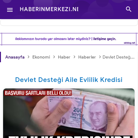

HABERINMERKEZI.NET

- TÜRKIYE VE DÜNYA
GÜNDEMINDEN
›
›
›
›
Anasayfa
Ekonomi
Haber
Haberler
Devlet Desteği Aile Evlilik Kredisi
HABERLER
Devlet Desteği Aile Evlilik Kredisi