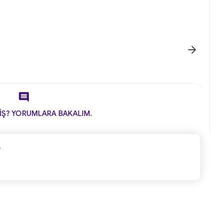


İŞ? YORUMLARA BAKALIM.
.