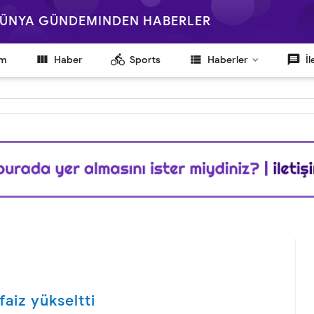
 DÜNYA GÜNDEMINDEN HABERLER

directions_bike
view_list
message
em
Haber
Sports
Haberler
İl
faiz yükseltti