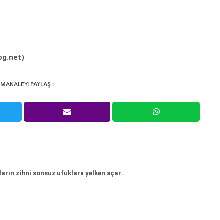
og.net)
 MAKALEYI PAYLAŞ :
ların zihni sonsuz ufuklara yelken açar..