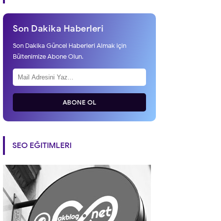
Son Dakika Haberleri
Son Dakika Güncel Haberleri Almak için
Bültenimize Abone Olun.
ABONE OL
SEO EĞITIMLERI