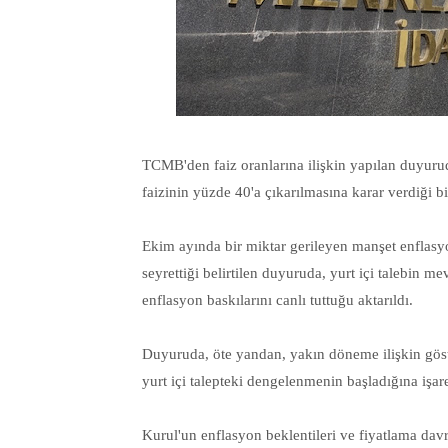
TCMB'den faiz oranlarına ilişkin yapılan duyuru
faizinin yüzde 40'a çıkarılmasına karar verdiği bil
Ekim ayında bir miktar gerileyen manşet enfla
seyrettiği belirtilen duyuruda, yurt içi talebin mev
enflasyon baskılarını canlı tuttuğu aktarıldı.
Duyuruda, öte yandan, yakın döneme ilişkin göste
yurt içi talepteki dengelenmenin başladığına işa
Kurul'un enflasyon beklentileri ve fiyatlama davra