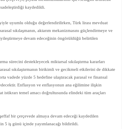
sadeleştirdiği kaydedildi.
eyiyle uyumlu olduğu değerlendirilirken, Türk lirası mevduat
 parasal sıkılaşmanın, aktarım mekanizmasını güçlendirmeye ve
yileştirmeye devam edeceğinin öngörüldüğü belirtilen
ştırma sürecini destekleyecek miktarsal sıkılaştırma kararları
arasal sıkılaştırmanın birikimli ve gecikmeli etkilerini de dikkate
orta vadede yüzde 5 hedefine ulaştıracak parasal ve finansal
decektir. Enflasyon ve enflasyonun ana eğilimine ilişkin
at istikrarı temel amacı doğrultusunda elindeki tüm araçları
ve şeffaf bir çerçevede almaya devam edeceği kaydedilen
in 5 iş günü içinde yayımlanacağı bildirildi.