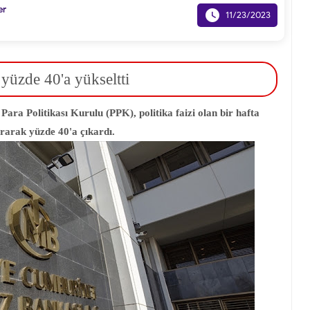
er

11/23/2023
 yüzde 40'a yükseltti
a Politikası Kurulu (PPK), politika faizi olan bir hafta
ırarak yüzde 40'a çıkardı.