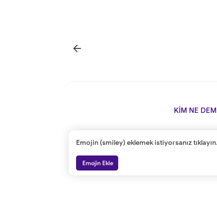

KİM NE DEM
Emojin (smiley) eklemek istiyorsanız tıklayın
Emojin Ekle