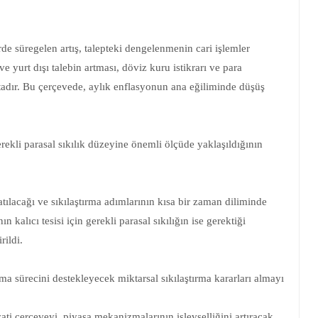
de süregelen artış, talepteki dengelenmenin cari işlemler
ve yurt dışı talebin artması, döviz kuru istikrarı ve para
tadır. Bu çerçevede, aylık enflasyonun ana eğiliminde düşüş
rekli parasal sıkılık düzeyine önemli ölçüde yaklaşıldığının
atılacağı ve sıkılaştırma adımlarının kısa bir zaman diliminde
 kalıcı tesisi için gerekli parasal sıkılığın ise gerektiği
rildi.
ırma sürecini destekleyecek miktarsal sıkılaştırma kararları almayı
i çerçeveyi, piyasa mekanizmalarının işlevselliğini artıracak