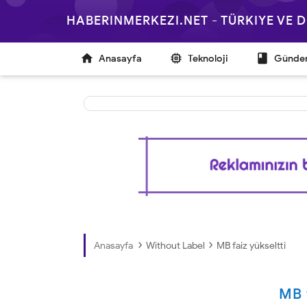
HABERINMERKEZI.NET - TÜRKIYE VE



Anasayfa
Teknoloji
Günd
›
›
Anasayfa
Without Label
MB faiz yükseltti
MB 