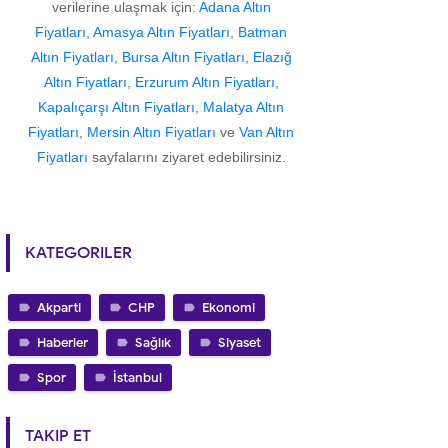
verilerine ulaşmak için:
Adana Altın
Fiyatları
,
Amasya Altın Fiyatları
,
Batman
Altın Fiyatları
,
Bursa Altın Fiyatları
,
Elazığ
Altın Fiyatları
,
Erzurum Altın Fiyatları
,
Kapalıçarşı Altın Fiyatları
,
Malatya Altın
Fiyatları
,
Mersin Altın Fiyatları
ve
Van Altın
Fiyatları
sayfalarını ziyaret edebilirsiniz.
KATEGORILER
Akparti
CHP
Ekonomi
Haberler
Sağlık
Siyaset
Spor
İstanbul
TAKIP ET