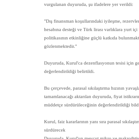
vurgulanan duyuruda, şu ifadelere yer verildi:
"Dış finansman koşullarındaki iyileşme, rezervler
hesabına desteği ve Türk lirası varlıklara yurt içi 
politikasının etkinliğine güçlü katkıda bulunmak
gözlenmektedir."
Duyuruda, Kurul'ca dezenflasyonun tesisi için ge
değerlendirildiği belirtildi.
Bu çerçevede, parasal sıkılaştırma hızının yavaşl
tamamlanacağı aktarılan duyuruda, fiyat istikrarının
müddetçe sürdürüleceğinin değerlendirildiği bildi
Kurul, faiz kararlarının yanı sıra parasal sıkılaşt
sürdürecek
Duyuruda, Kurul'un mevcut mikro ve makroihtiyat