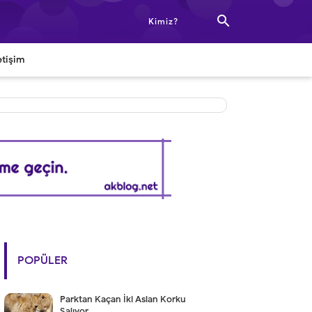

Kimiz?
etişim
POPÜLER
Parktan Kaçan İki Aslan Korku
Salıyor