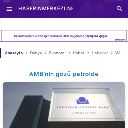

HABERINMERKEZI.NET

- TÜRKIYE VE DÜNYA
GÜNDEMINDEN
›
›
›
›
›
Anasayfa
Dünya
Ekonomi
Haber
Haberler
AMB’nin gözü petrolde
HABERLER
AMB’nin gözü petrolde