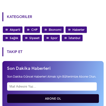
KATEGORILER
Akparti
CHP
Ekonomi
Haberler
Sağlık
Siyaset
Spor
İstanbul
TAKIP ET
Son Dakika Haberleri
Son Dakika Güncel Haberleri Almak için Bültenimize Abone Olun.
ABONE OL