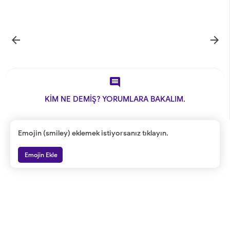



KİM NE DEMİŞ? YORUMLARA BAKALIM.
Emojin (smiley) eklemek istiyorsanız tıklayın.
Emojin Ekle