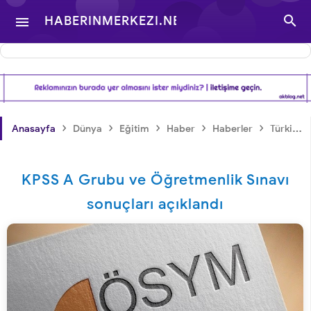

HABERINMERKEZI.NET

- TÜRKIYE VE DÜNYA
GÜNDEMINDEN
›
›
›
›
›
Anasayfa
Dünya
Eğitim
Haber
Haberler
Türkiye
HABERLER
KPSS A Grubu ve Öğretmenlik Sınavı
sonuçları açıklandı