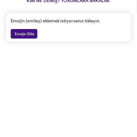
KİM NE DEMİŞ? YORUMLARA BAKALIM.
Emojin (smiley) eklemek istiyorsanız tıklayın.
Emojin Ekle