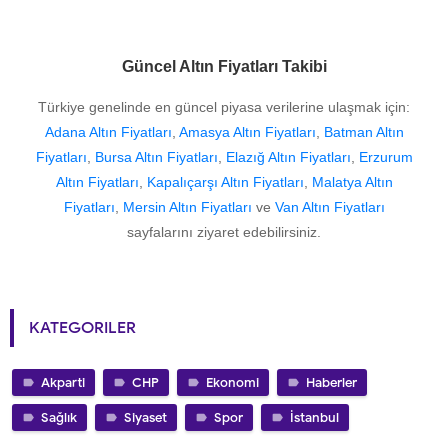
Güncel Altın Fiyatları Takibi
Türkiye genelinde en güncel piyasa verilerine ulaşmak için:
Adana Altın Fiyatları
,
Amasya Altın Fiyatları
,
Batman Altın
Fiyatları
,
Bursa Altın Fiyatları
,
Elazığ Altın Fiyatları
,
Erzurum
Altın Fiyatları
,
Kapalıçarşı Altın Fiyatları
,
Malatya Altın
Fiyatları
,
Mersin Altın Fiyatları
ve
Van Altın Fiyatları
sayfalarını ziyaret edebilirsiniz.
KATEGORILER
Akparti
CHP
Ekonomi
Haberler
Sağlık
Siyaset
Spor
İstanbul