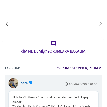



KİM NE DEMİŞ? YORUMLARA BAKALIM.
1 YORUM:
YORUM EKLEMEK İÇİN TIKLA.
Zara
30 MAYIS 2023 01:50
TÜİK'ten 'Enflasyon' ve doğalgaz açıklaması: Sert düşüş
olacak
Türkiye İstatistik Kurumu (TÜİK), doğalgazın bir ay ücretsiz