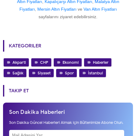
Altın Fiyatları
,
Kapalıçarşı Altın Fiyatları
,
Malatya Altın
Fiyatları
,
Mersin Altın Fiyatları
ve
Van Altın Fiyatları
sayfalarını ziyaret edebilirsiniz.
KATEGORILER
Akparti
CHP
Ekonomi
Haberler
Sağlık
Siyaset
Spor
İstanbul
TAKIP ET
Son Dakika Haberleri
Son Dakika Güncel Haberleri Almak için Bültenimize Abone Olun.