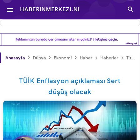

HABERINMERKEZI.NET

- TÜRKIYE VE DÜNYA
GÜNDEMINDEN
›
›
›
›
›
Anasayfa
Dünya
Ekonomi
Haber
Haberler
Türkiye
HABERLER
TÜİK Enflasyon açıklaması Sert
düşüş olacak