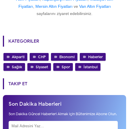
Fiyatları
,
Mersin Altın Fiyatları
ve
Van Altın Fiyatları
sayfalarını ziyaret edebilirsiniz.
KATEGORILER
Akparti
CHP
Ekonomi
Haberler
Sağlık
Siyaset
Spor
İstanbul
TAKIP ET
Son Dakika Haberleri
Son Dakika Güncel Haberleri Almak için Bültenimize Abone Olun.