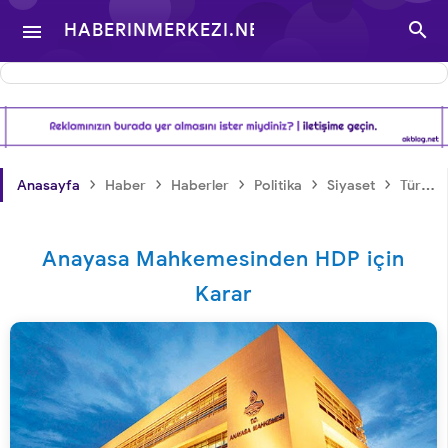

HABERINMERKEZI.NET

- TÜRKIYE VE DÜNYA
GÜNDEMINDEN
›
›
›
›
›
Anasayfa
Haber
Haberler
Politika
Siyaset
Türkiye
HABERLER
Anayasa Mahkemesinden HDP için
Karar