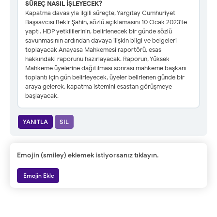
SÜREÇ NASIL İŞLEYECEK?
Kapatma davasıyla ilgili süreçte, Yargıtay Cumhuriyet
Başsavcısı Bekir Şahin, sözlü açıklamasını 10 Ocak 2023'te
yaptı. HDP yetkililerinin, belirlenecek bir günde sözlü
savunmasının ardından davaya ilişkin bilgi ve belgeleri
toplayacak Anayasa Mahkemesi raportörü, esas
hakkındaki raporunu hazırlayacak. Raporun, Yüksek
Mahkeme üyelerine dağıtılması sonrası mahkeme başkanı
toplantı için gün belirleyecek, üyeler belirlenen günde bir
araya gelerek, kapatma istemini esastan görüşmeye
başlayacak.
YANITLA
SIL
Emojin (smiley) eklemek istiyorsanız tıklayın.
Emojin Ekle