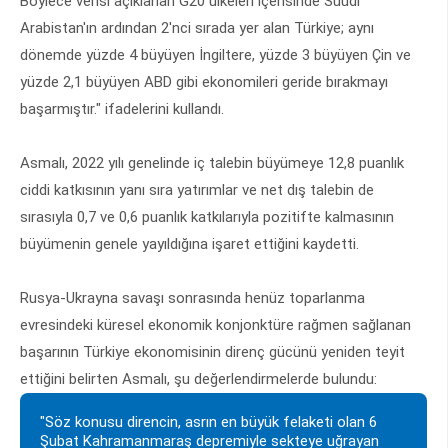
Böylece verisi açıklanan G20 ülkeleri içerisinde Suudi
Arabistan'ın ardından 2'nci sırada yer alan Türkiye; aynı
dönemde yüzde 4 büyüyen İngiltere, yüzde 3 büyüyen Çin ve
yüzde 2,1 büyüyen ABD gibi ekonomileri geride bırakmayı
başarmıştır." ifadelerini kullandı.
Asmalı, 2022 yılı genelinde iç talebin büyümeye 12,8 puanlık
ciddi katkısının yanı sıra yatırımlar ve net dış talebin de
sırasıyla 0,7 ve 0,6 puanlık katkılarıyla pozitifte kalmasının
büyümenin genele yayıldığına işaret ettiğini kaydetti.
Rusya-Ukrayna savaşı sonrasında henüz toparlanma
evresindeki küresel ekonomik konjonktüre rağmen sağlanan
başarının Türkiye ekonomisinin direnç gücünü yeniden teyit
ettiğini belirten Asmalı, şu değerlendirmelerde bulundu:
"Söz konusu direncin, asrın en büyük felaketi olan 6
Şubat Kahramanmaraş depremiyle sekteye uğrayan