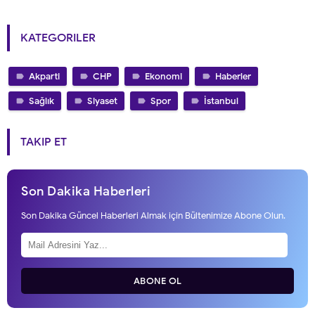
KATEGORILER
Akparti
CHP
Ekonomi
Haberler
Sağlık
Siyaset
Spor
İstanbul
TAKIP ET
Son Dakika Haberleri
Son Dakika Güncel Haberleri Almak için Bültenimize Abone Olun.
ABONE OL