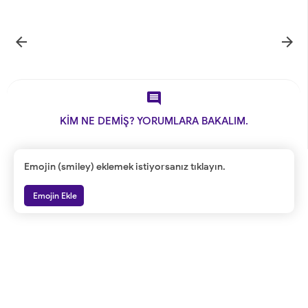



KİM NE DEMİŞ? YORUMLARA BAKALIM.
Emojin (smiley) eklemek istiyorsanız tıklayın.
Emojin Ekle