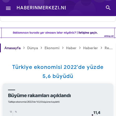

HABERINMERKEZI.NET

- TÜRKIYE VE DÜNYA
GÜNDEMINDEN
›
›
›
›
›
Anasayfa
Dünya
Ekonomi
Haber
Haberler
Reklam
HABERLER
Türkiye ekonomisi 2022'de yüzde
5,6 büyüdü