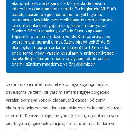
ekonomik aktiviteye karşın 2023 yılında da devam
edeceğine olan inancımız tamdır. Bu bağlamda MÜSİAD
olarak, deprem bölgesinde önce sosyal hayatın,
sonrasında ivedilikle ekonomik hayatın normalleşmesi
için çalışmalarımızı yoğun bir şekilde sürdürüyoruz.
Toplam GSYH'nin yaklaşık yüzde 9'unu kapsayan,
toplam ihracatın neredeyse yüzde 8'ini karşılayan ve
başta imalat sanayii olmak üzere birçok sektörde ön
plana çıkan (depremlerden etkilenen) bu 10 ilimizde,
önce temel insani yaşam koşullarının, ardından iktisadi
hareketliliğin deprem öncesi seviyesine dönmesi en
önemli gündem maddemiz ve önceliğimizdir.
Devletimiz ve milletimizin el ele ortaya koyduğu büyük
dayanışma ve tarihi bir yardım seferberliğiyle bölgedeki
yaraları sarmaya yönelik olağanüstü çabası, bölgenin
ekonomik anlamda yeniden inşa edilmesi noktasında oldukça
önemlidir. Deprem bölgesine yönelik imar çalışmalarının yanı
sıra hayata geçirilecek yeni projeler ve üretim, istihdam ve