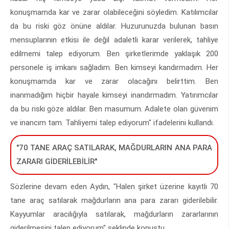
konuşmamda kar ve zarar olabileceğini söyledim. Katılımcılar
da bu riski göz önüne aldılar. Huzurunuzda bulunan basın
mensuplarının etkisi ile değil adaletli karar verilerek, tahliye
edilmemi talep ediyorum. Ben şirketlerimde yaklaşık 200
personele iş imkanı sağladım. Ben kimseyi kandırmadım. Her
konuşmamda kar ve zarar olacağını belirttim. Ben
inanmadığım hiçbir hayale kimseyi inandırmadım. Yatırımcılar
da bu riski göze aldılar. Ben masumum. Adalete olan güvenim
ve inancım tam. Tahliyemi talep ediyorum" ifadelerini kullandı.
"70 TANE ARAÇ SATILARAK, MAĞDURLARIN ANA PARA
ZARARI GİDERİLEBİLİR"
Sözlerine devam eden Aydın, "Halen şirket üzerine kayıtlı 70
tane araç satılarak mağdurların ana para zararı giderilebilir.
Kayyumlar aracılığıyla satılarak, mağdurların zararlarının
giderilmesini talep ediyorum" şeklinde konuştu.