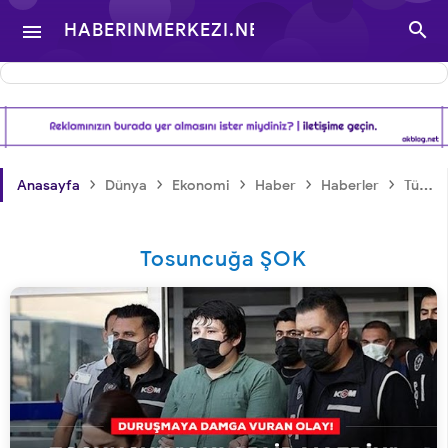

HABERINMERKEZI.NET

- TÜRKIYE VE DÜNYA
GÜNDEMINDEN
›
›
›
›
›
Anasayfa
Dünya
Ekonomi
Haber
Haberler
Türkiye
HABERLER
Tosuncuğa ŞOK