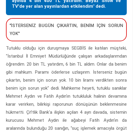
ayında 4 bin 400 TL yatırdım. Beyaz Show ve
TV'de yer alan yayınlardan etkilendim" dedi.
"İSTERSENİZ BUGÜN ÇIKARTIN, BENİM İÇİN SORUN
YOK"
Tutuklu olduğu için duruşmaya SEGBİS ile katılan müşteki,
"İstanbul İl Emniyet Müdürlüğünde çalışan arkadaşlarımdan
öğrendim. 20 bin TL yatırdım, 6 bin TL aldım. Onlar da benim
gibi mahkum. Paramı öderlerse uzlaşırım. İsterseniz bugün
çıkartın, benim için sorun yok. 10 bin liramı verdikten sonra
benim için sorun yok" dedi. Mahkeme heyeti, tutuklu sanıklar
Mehmet Aydın ve Fatih Aydın'ın tutukluluk halinin devamına
karar verirken, bilirkişi raporunun dönüşünün beklenmesine
hükmetti. Çiftlik Bank'a ilişkin açılan 4 ayrı davada, sistemin
kurucusu Mehmet Aydın ile ağabeyi Fatih Aydın'ın da
aralarında bulunduğu 20 sanığın, "suç işlemek amacıyla örgüt