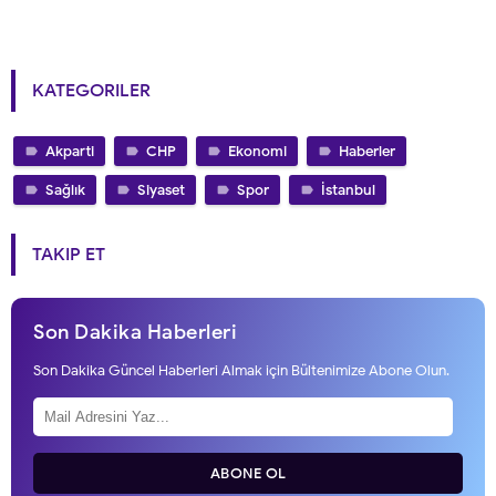
KATEGORILER
Akparti
CHP
Ekonomi
Haberler
Sağlık
Siyaset
Spor
İstanbul
TAKIP ET
Son Dakika Haberleri
Son Dakika Güncel Haberleri Almak için Bültenimize Abone Olun.
ABONE OL