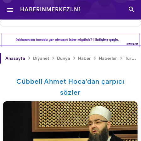

HABERINMERKEZI.NET

- TÜRKIYE VE DÜNYA
GÜNDEMINDEN
›
›
›
›
›
Anasayfa
Diyanet
Dünya
Haber
Haberler
Türkiye
HABERLER
Cübbeli Ahmet Hoca'dan çarpıcı
sözler