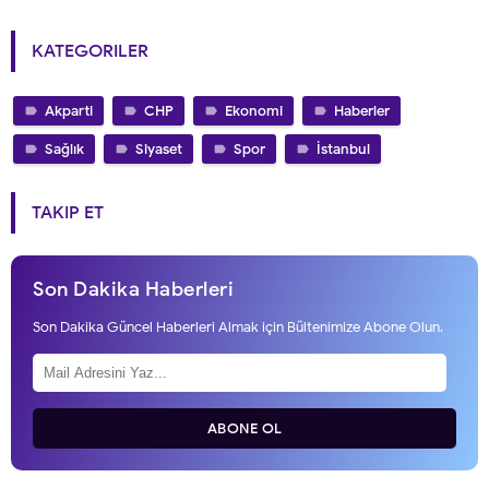
KATEGORILER
Akparti
CHP
Ekonomi
Haberler
Sağlık
Siyaset
Spor
İstanbul
TAKIP ET
Son Dakika Haberleri
Son Dakika Güncel Haberleri Almak için Bültenimize Abone Olun.
ABONE OL