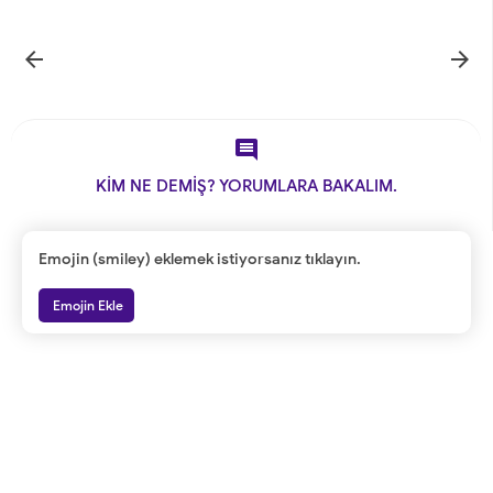



KİM NE DEMİŞ? YORUMLARA BAKALIM.
Emojin (smiley) eklemek istiyorsanız tıklayın.
Emojin Ekle