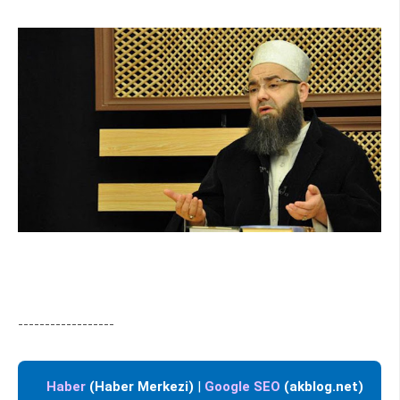
------------------
Haber
(Haber Merkezi)
|
Google SEO
(akblog.net)