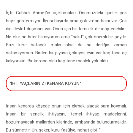
İşte Cübbeli Ahmet'in açıklamaları: Önümüzdeki günler çok
hayır göstermiyor. İlerisi hayırdır ama çok vatan haini var. Çok
din-devlet düşmanı var. Onun için bir temizlik de icap edebilir...
Ne olur ne biter bilmiyorum ama "nakit" çok önemli bir şeydir.
Bazı kere satacak malın olsa da ha dediğin zaman
satamıyorsun. Birden bir piyasa çöküyor, evin var kaç tane aç
kalıyorsun. Bir korona oldu kaç tane meslek yok oldu.
"İHTİYAÇLARINIZI KENARA KOYUN"
İnsan kenarda köşede onun için ekmek alacak para koymalı.
İnsan bir senelik ihtiyacını, temel ihtiyaç maddelerini,
bozulmayacak mallardan kilerinde, ambarında bulundurmalıdır.
Bu sünnettir. Un, şeker, kuru fasülye, nohut gibi..."