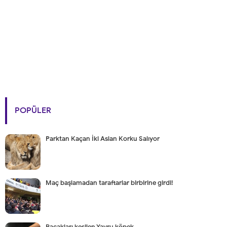
POPÜLER
Parktan Kaçan İki Aslan Korku Salıyor
Maç başlamadan taraftarlar birbirine girdi!
Bacakları kesilen Yavru köpek