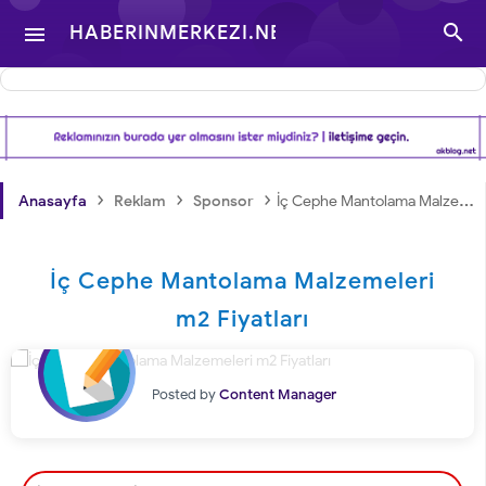

HABERINMERKEZI.NET

- TÜRKIYE VE DÜNYA
GÜNDEMINDEN
›
›
›
Anasayfa
Reklam
Sponsor
İç Cephe Mantolama Malzemeleri m2 Fiyatları
HABERLER
İç Cephe Mantolama Malzemeleri
m2 Fiyatları
Posted by
Content Manager