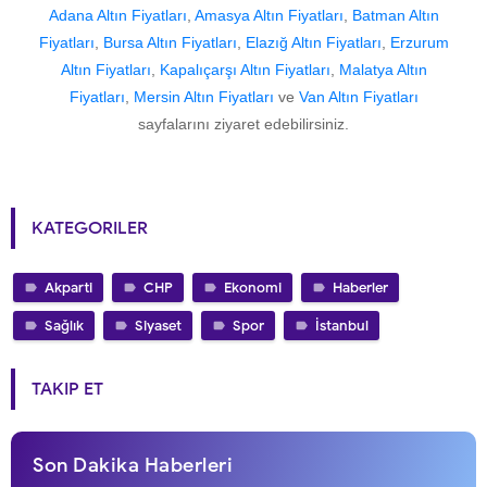
Adana Altın Fiyatları
,
Amasya Altın Fiyatları
,
Batman Altın
Fiyatları
,
Bursa Altın Fiyatları
,
Elazığ Altın Fiyatları
,
Erzurum
Altın Fiyatları
,
Kapalıçarşı Altın Fiyatları
,
Malatya Altın
Fiyatları
,
Mersin Altın Fiyatları
ve
Van Altın Fiyatları
sayfalarını ziyaret edebilirsiniz.
KATEGORILER
Akparti
CHP
Ekonomi
Haberler
Sağlık
Siyaset
Spor
İstanbul
TAKIP ET
Son Dakika Haberleri