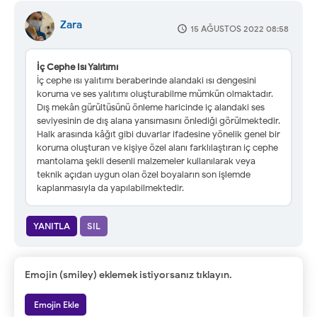
Zara
15 AĞUSTOS 2022 08:58
İç Cephe Isı Yalıtımı
İç cephe ısı yalıtımı beraberinde alandaki ısı dengesini
koruma ve ses yalıtımı oluşturabilme mümkün olmaktadır.
Dış mekân gürültüsünü önleme haricinde iç alandaki ses
seviyesinin de dış alana yansımasını önlediği görülmektedir.
Halk arasında kâğıt gibi duvarlar ifadesine yönelik genel bir
koruma oluşturan ve kişiye özel alanı farklılaştıran iç cephe
mantolama şekli desenli malzemeler kullanılarak veya
teknik açıdan uygun olan özel boyaların son işlemde
kaplanmasıyla da yapılabilmektedir.
YANITLA
SIL
Emojin (smiley) eklemek istiyorsanız tıklayın.
Emojin Ekle