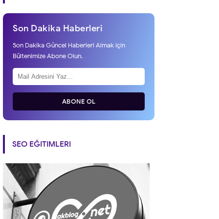
Son Dakika Haberleri
Son Dakika Güncel Haberleri Almak için
Bültenimize Abone Olun.
ABONE OL
SEO EĞITIMLERI