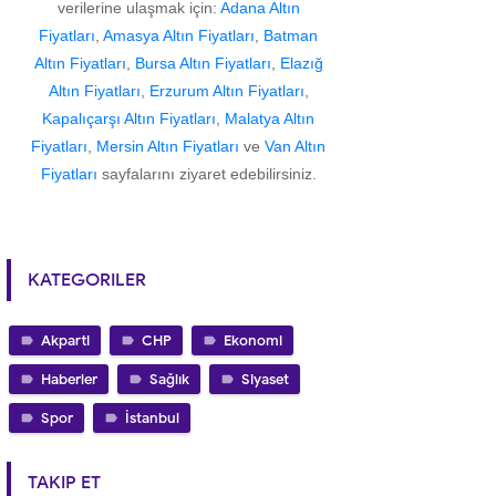
verilerine ulaşmak için:
Adana Altın
Fiyatları
,
Amasya Altın Fiyatları
,
Batman
Altın Fiyatları
,
Bursa Altın Fiyatları
,
Elazığ
Altın Fiyatları
,
Erzurum Altın Fiyatları
,
Kapalıçarşı Altın Fiyatları
,
Malatya Altın
Fiyatları
,
Mersin Altın Fiyatları
ve
Van Altın
Fiyatları
sayfalarını ziyaret edebilirsiniz.
KATEGORILER
Akparti
CHP
Ekonomi
Haberler
Sağlık
Siyaset
Spor
İstanbul
TAKIP ET