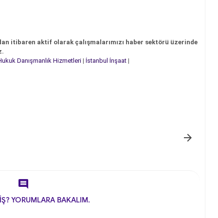
dan itibaren aktif olarak çalışmalarımızı haber sektörü üzerinde
z.
Hukuk Danışmanlık Hizmetleri
|
İstanbul İnşaat
|


İŞ? YORUMLARA BAKALIM.