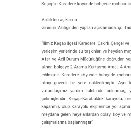
Keşap’ın Karadere köyünde bahçede mahsur kala
Valilikten açıklama
Giresun Valiliğinden yapılan açıklamada, şu ifade
"İlimiz Keşap ilçesi Karadere, Çakırlı, Çengel v
yerleşim yerlerinde su taşkınları ve heyelan meyda
Afet ve Acil Durum Müdürlüğüne doğrudan yapılan
alınan bölgeye 2 Arama Kurtarma Aracı, 4 Aram
edilmiştir. Karadere köyünde bahçede mahsur
alınıp güvenli bir yere nakledilmiştir. Ayn
vatandaşımız yardım talebinde bulunmuş, ya
çekmişleridir. Keşap-Karabulduk karayolu, m
kapanmış olup Karayolu ekiplerince yol açma ç
meydana gelen heyelanlardan dolayı köy ve mah
çalışmalarına başlanmıştır"