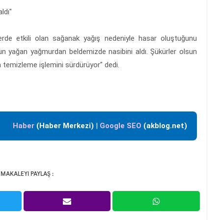
ldı"
erde etkili olan sağanak yağış nedeniyle hasar oluştuğunu
oğun yağan yağmurdan beldemizde nasibini aldı. Şükürler olsun
a temizleme işlemini sürdürüyor" dedi.
Haber
(Haber Merkezi)
|
Google SEO
(akblog.net)
 MAKALEYI PAYLAŞ :