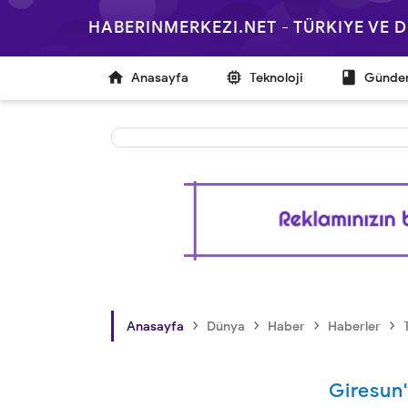
HABERINMERKEZI.NET - TÜRKIYE VE



Anasayfa
Teknoloji
Günd
›
›
›
›
Anasayfa
Dünya
Haber
Haberler
Giresun'