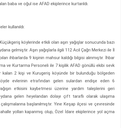
n baba ve oğul ise AFAD ekiplerince kurtarıldı.
ler kullanıldı:
e Küçükgeriş köylerinde etkili olan aşırı yağışlar sonucunda bazı
na gelmiştir. Aşırı yağışlarla ilgili 112 Acil Çağrı Merkezi ile İl
 ihbarlarda 9 kişinin mahsur kaldığı bilgisi alınmıştır. İhbar
a ve Kurtarma Personeli ile 7 kişilik AFAD gönüllü ekibi sevk
 kalan 2 kişi ve Kurugeriş köyünde bir bulunduğu bölgeden
ı köyde evlerinin etrafından gelen sulardan endişe eden 6
ğışın etkisini kaybetmesi üzerine yardım taleplerini geri
eydana gelen heyelandan dolayı çift taraflı olarak ulaşıma
alışmalarına başlanılmıştır. Yine Keşap ilçesi ve çevresinde
alle yolları kapanmış olup, Özel İdare ekiplerince yol açma