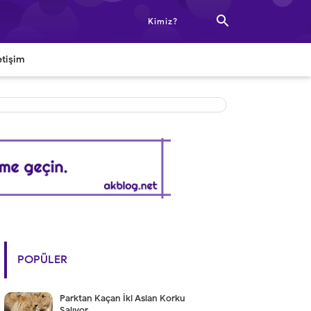

Kimiz?
etişim
POPÜLER
Parktan Kaçan İki Aslan Korku
Salıyor