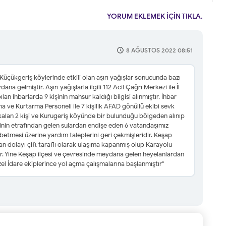
YORUM EKLEMEK İÇİN TIKLA.
8 AĞUSTOS 2022 08:51
e Küçükgeriş köylerinde etkili olan aşırı yağışlar sonucunda bazı
na gelmiştir. Aşırı yağışlarla ilgili 112 Acil Çağrı Merkezi ile İl
 ihbarlarda 9 kişinin mahsur kaldığı bilgisi alınmıştır. İhbar
 ve Kurtarma Personeli ile 7 kişilik AFAD gönüllü ekibi sevk
alan 2 kişi ve Kurugeriş köyünde bir bulunduğu bölgeden alınıp
erinin etrafından gelen sulardan endişe eden 6 vatandaşımız
betmesi üzerine yardım taleplerini geri çekmişleridir. Keşap-
 dolayı çift taraflı olarak ulaşıma kapanmış olup Karayolu
ır. Yine Keşap ilçesi ve çevresinde meydana gelen heyelanlardan
el İdare ekiplerince yol açma çalışmalarına başlanmıştır"
.