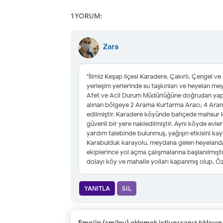
1 YORUM:
Zara
"İlimiz Keşap ilçesi Karadere, Çakırlı, Çengel v
yerleşim yerlerinde su taşkınları ve heyelan meyda
Afet ve Acil Durum Müdürlüğüne doğrudan yapılan
alınan bölgeye 2 Arama Kurtarma Aracı, 4 Arama
edilmiştir. Karadere köyünde bahçede mahsur k
güvenli bir yere nakledilmiştir. Aynı köyde evl
yardım talebinde bulunmuş, yağışın etkisini kay
Karabulduk karayolu, meydana gelen heyelandan
ekiplerince yol açma çalışmalarına başlanılmışt
dolayı köy ve mahalle yolları kapanmış olup, Öz
YANITLA
SIL
Emojin (smiley) eklemek istiyorsanız tıklayın