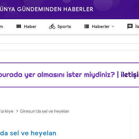
 DÜNYA GÜNDEMINDEN HABERLER

directions_bike
view_list
message
em
Haber
Sports
Haberler
İl
›
Türkiye
Giresun'da sel ve heyelan
da sel ve heyelan