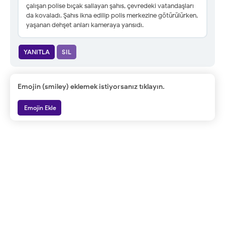
çalışan polise bıçak sallayan şahıs, çevredeki vatandaşları
da kovaladı. Şahıs ikna edilip polis merkezine götürülürken,
yaşanan dehşet anları kameraya yansıdı.
YANITLA
SIL
Emojin (smiley) eklemek istiyorsanız tıklayın.
Emojin Ekle