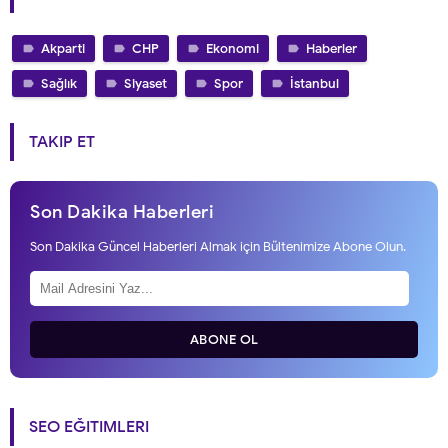
Akparti
CHP
Ekonomi
Haberler
Sağlık
Siyaset
Spor
İstanbul
TAKIP ET
Son Dakika Haberleri
Son Dakika Güncel Haberleri Almak için Bültenimize Abone Olun.
ABONE OL
SEO EĞITIMLERI