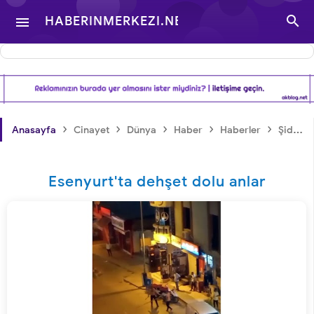

HABERINMERKEZI.NET

- TÜRKIYE VE DÜNYA
GÜNDEMINDEN
›
›
›
›
›
Anasayfa
Cinayet
Dünya
Haber
Haberler
Şiddet
HABERLER
Esenyurt'ta dehşet dolu anlar