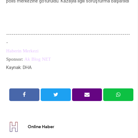
polis merkezine götürüldü. Kazayla ilgili soruşturma başlatıldı
-------------------------------------------------------------------
-
Haberin Merkezi
Sponsor:
Ak Blog NET
Kaynak: DHA
Online Haber