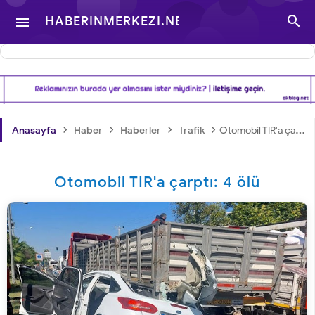

HABERINMERKEZI.NET

- TÜRKIYE VE DÜNYA
GÜNDEMINDEN
›
›
›
›
Anasayfa
Haber
Haberler
Trafik
Otomobil TIR'a çarptı: 4 ölü
HABERLER
Otomobil TIR'a çarptı: 4 ölü