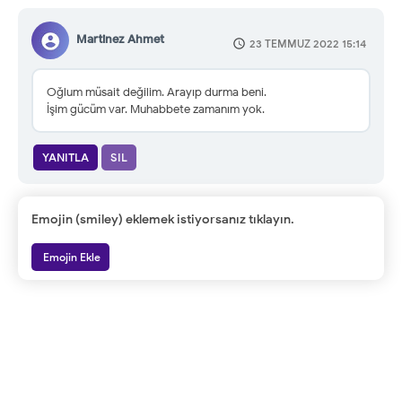
Martinez Ahmet
23 TEMMUZ 2022 15:14
Oğlum müsait değilim. Arayıp durma beni.
İşim gücüm var. Muhabbete zamanım yok.
YANITLA
SIL
Emojin (smiley) eklemek istiyorsanız tıklayın.
Emojin Ekle