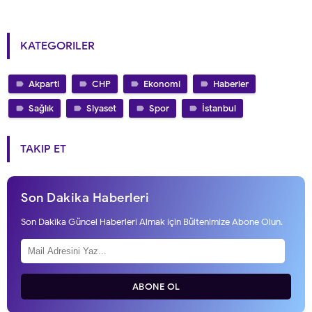
KATEGORILER
Akparti
CHP
Ekonomi
Haberler
Sağlık
Siyaset
Spor
İstanbul
TAKIP ET
Son Dakika Haberleri
Son Dakika Güncel Haberleri Almak için Bültenimize Abone Olun.
ABONE OL