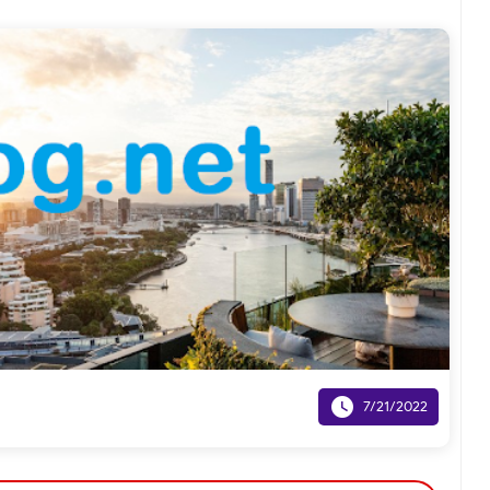

7/21/2022