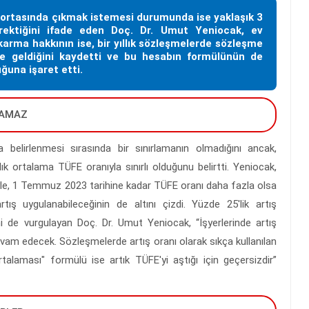
l ortasında çıkmak istemesi durumunda ise yaklaşık 3
rektiğini ifade eden Doç. Dr. Umut Yeniocak, ev
ıkarma hakkının ise, bir yıllık sözleşmelerde sözleşme
e geldiğini kaydetti ve bu hesabın formülünün de
uğuna işaret etti.
APAMAZ
a belirlenmesi sırasında bir sınırlamanın olmadığını ancak,
lık ortalama TÜFE oranıyla sınırlı olduğunu belirtti. Yeniocak,
yle, 1 Temmuz 2023 tarihine kadar TÜFE oranı daha fazla olsa
ış uygulanabileceğinin de altını çizdi. Yüzde 25'lik artış
ini de vurgulayan Doç. Dr. Umut Yeniocak, “İşyerlerinde artış
vam edecek. Sözleşmelerde artış oranı olarak sıkça kullanılan
laması" formülü ise artık TÜFE'yi aştığı için geçersizdir”