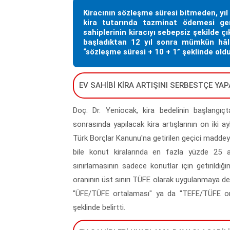
Kiracının sözleşme süresi bitmeden, yı
kira tutarında tazminat ödemesi ge
sahiplerinin kiracıyı sebepsiz şekilde ç
başladıktan 12 yıl sonra mümkün hâl
“sözleşme süresi + 10 + 1” şeklinde old
EV SAHİBİ KİRA ARTIŞINI SERBESTÇE Y
Doç. Dr. Yeniocak, kira bedelinin başlangıçt
sonrasında yapılacak kira artışlarının on iki ay
Türk Borçlar Kanunu'na getirilen geçici madde
bile konut kiralarında en fazla yüzde 25 art
sınırlamasının sadece konutlar için getirildiğ
oranının üst sınırı TÜFE olarak uygulanmaya de
"ÜFE/TÜFE ortalaması" ya da "TEFE/TÜFE orta
şeklinde belirtti.