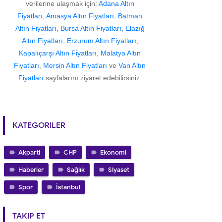
verilerine ulaşmak için:
Adana Altın
Fiyatları
,
Amasya Altın Fiyatları
,
Batman
Altın Fiyatları
,
Bursa Altın Fiyatları
,
Elazığ
Altın Fiyatları
,
Erzurum Altın Fiyatları
,
Kapalıçarşı Altın Fiyatları
,
Malatya Altın
Fiyatları
,
Mersin Altın Fiyatları
ve
Van Altın
Fiyatları
sayfalarını ziyaret edebilirsiniz.
KATEGORILER
Akparti
CHP
Ekonomi
Haberler
Sağlık
Siyaset
Spor
İstanbul
TAKIP ET