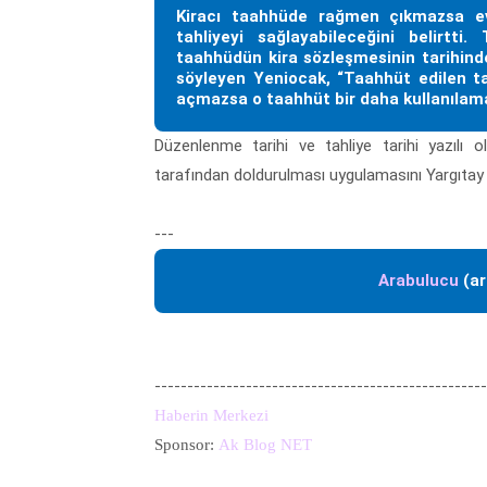
Kiracı taahhüde rağmen çıkmazsa ev
tahliyeyi sağlayabileceğini belirtti
taahhüdün kira sözleşmesinin tarihinde
söyleyen Yeniocak, “Taahhüt edilen ta
açmazsa o taahhüt bir daha kullanılam
Düzenlenme tarihi ve tahliye tarihi yazılı 
tarafından doldurulması uygulamasını Yargıtay g
---
Arabulucu
(ar
---------------------------------------------------
Haberin Merkezi
Sponsor:
Ak Blog NET