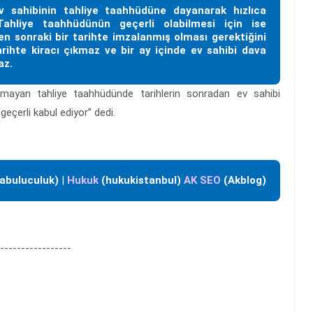
 sahibinin tahliye taahhüdüne dayanarak hızlıca
. Tahliye taahhüdünün geçerli olabilmesi için ise
n sonraki bir tarihte imzalanmış olması gerektiğini
rihte kiracı çıkmaz ve bir ay içinde ev sahibi dava
az.
olmayan tahliye taahhüdünde tarihlerin sonradan ev sahibi
eçerli kabul ediyor” dedi.
abuluculuk)
|
Hukuk
(hukukistanbul)
AK SEO
(Akblog)
-----------------