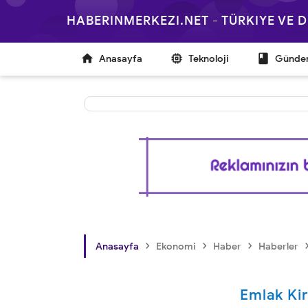
HABERINMERKEZI.NET - TÜRKIYE VE



Anasayfa
Teknoloji
Günd
›
›
›
Anasayfa
Ekonomi
Haber
Haberler
Emlak Kir