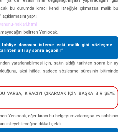
r" ya da "esaslı imar değişikliği/inşaat yaptıracağım" gibi
. Ancak bu durumda kiracı kendi isteğiyle çıkmazsa malik bu
 açıklamasını yaptı.
kanunu-haklari.html
lamayacağını belirten Yeniocak,
 tahliye davasını isterse eski malik gibi sözleşme
tarihten altı ay sonra açabilir”
ândan yararlanabilmesi için, satın aldığı tarihten sonra bir ay
 olduğunu, aksi hâlde, sadece sözleşme süresinin bitiminde
DÜ VARSA, KİRACIYI ÇIKARMAK İÇİN BAŞKA BİR ŞEYE
en Yeniocak, eğer kiracı bu belgeyi imzalamışsa ev sahibinin
sını isteyebileceğine dikkat çekti.