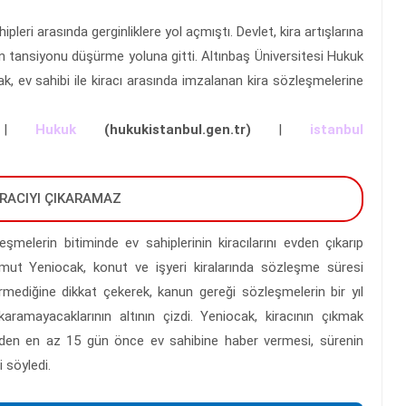
pleri arasında gerginliklere yol açmıştı. Devlet, kira artışlarına
ın tansiyonu düşürme yoluna gitti. Altınbaş Üniversitesi Hukuk
, ev sahibi ile kiracı arasında imzalanan kira sözleşmelerine
|
Hukuk
(hukukistanbul.gen.tr)
|
istanbul
İRACIYI ÇIKARAMAZ
melerin bitiminde ev sahiplerinin kiracılarını evden çıkarıp
Umut Yeniocak, konut ve işyeri kiralarında sözleşme süresi
rmediğine dikkat çekerek, kanun gereği sözleşmelerin bir yıl
karamayacaklarının altının çizdi. Yeniocak, kiracının çıkmak
nden en az 15 gün önce ev sahibine haber vermesi, sürenin
 söyledi.