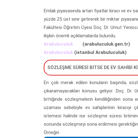
Emlak piyasasında artan fiyatlar kiracı ve ev sahi
yüzde 25 üst sınır getirerek bir miktar piyasan
Fakültesi Öğretim Üyesi Doç. Dr. Umut Yeniocak
ilişkin önemli açıklamalarda bulundu.
Arabuluculuk
(arabuluculuk.gen.tr)
Arabuluculuk
(istanbul Arabuluculuk)
SÖZLEŞME SÜRESİ BİTSE DE EV SAHİBİ K
En çok merak edilen konuların başında, sözleş
çıkaramayacakları konusu geliyor. Doç. Dr. 
bittiğinde sözleşmelerin kendiliğinden sona e
uzaması sebebiyle ev sahiplerinin kiracıyı çı
istemesi halinde ise sözleşme süresi bitimi
sonunda sözleşmeyi sona erdirmesi gerektiğini
Örneğin