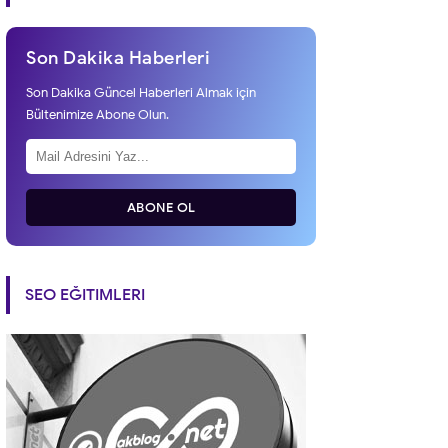
Son Dakika Haberleri
Son Dakika Güncel Haberleri Almak için
Bültenimize Abone Olun.
ABONE OL
SEO EĞITIMLERI