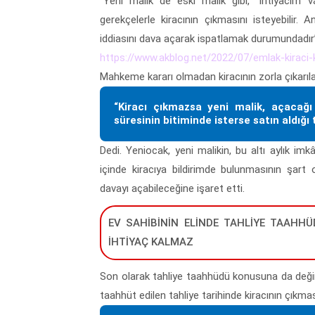
“Yeni malik de eski malik gibi, "ihtiyacım va
gerekçelerle kiracının çıkmasını isteyebilir
iddiasını dava açarak ispatlamak durumundadır”
https://www.akblog.net/2022/07/emlak-kiraci-
Mahkeme kararı olmadan kiracının zorla çıkarı
“Kiracı çıkmazsa yeni malik, açacağı
süresinin bitiminde isterse satın aldığı 
Dedi. Yeniocak, yeni malikin, bu altı aylık imk
içinde kiracıya bildirimde bulunmasının şart
davayı açabileceğine işaret etti.
EV SAHİBİNİN ELİNDE TAHLİYE TAAHHÜ
İHTİYAÇ KALMAZ
Son olarak tahliye taahhüdü konusuna da değin
taahhüt edilen tahliye tarihinde kiracının çıkma