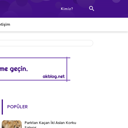

Kimiz?
etişim
POPÜLER
Parktan Kaçan İki Aslan Korku
Salıyor