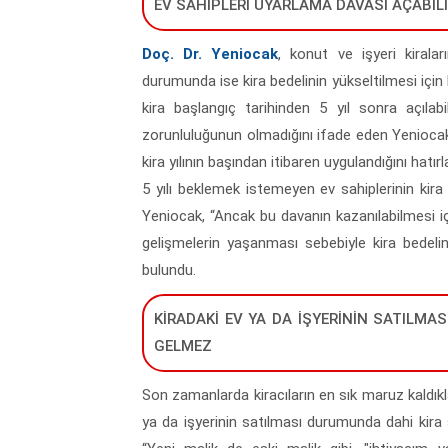
EV SAHİPLERİ UYARLAMA DAVASI AÇABİL
Doç. Dr. Yeniocak
, konut ve işyeri kirala
durumunda ise kira bedelinin yükseltilmesi için k
kira başlangıç tarihinden 5 yıl sonra açıla
zorunluluğunun olmadığını ifade eden Yeniocak,
kira yılının başından itibaren uygulandığını hatırla
5 yılı beklemek istemeyen ev sahiplerinin kira 
Yeniocak, “Ancak bu davanın kazanılabilmesi içi
gelişmelerin yaşanması sebebiyle kira bedelinin
bulundu.
KİRADAKİ EV YA DA İŞYERİNİN SATILMAS
GELMEZ
Son zamanlarda kiracıların en sık maruz kaldıkla
ya da işyerinin satılması durumunda dahi kira 