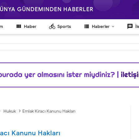
 DÜNYA GÜNDEMINDEN HABERLER

directions_bike
view_list
message
em
Haber
Sports
Haberler
İl
›
›
Hukuk
Emlak Kiracı Kanunu Hakları
acı Kanunu Hakları