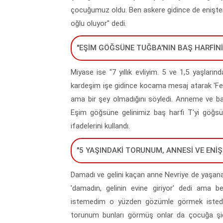
çocuğumuz oldu. Ben askere gidince de enişte
oğlu oluyor" dedi.
"EŞİM GÖĞSÜNE TUĞBA'NIN BAŞ HARFİNİ
Miyase ise "7 yıllık evliyim. 5 ve 1,5 yaşları
kardeşim işe gidince kocama mesaj atarak 'Fe
ama bir şey olmadığını söyledi. Anneme ve b
Eşim göğsüne gelinimiz baş harfi T'yi göğs
ifadelerini kullandı.
"5 YAŞINDAKİ TORUNUM, ANNESİ VE ENİ
Damadı ve gelini kaçan anne Nevriye de yaşana
'damadın, gelinin evine giriyor' dedi ama b
istemedim o yüzden gözümle görmek istedim.
torunum bunları görmüş onlar da çocuğa şi