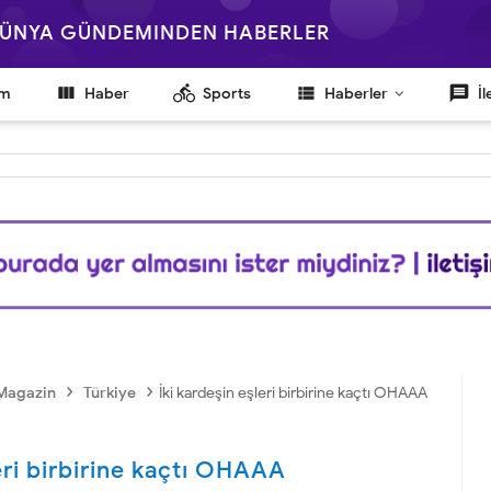
 DÜNYA GÜNDEMINDEN HABERLER

directions_bike
view_list
message
em
Haber
Sports
Haberler
İl
›
›
Magazin
Türkiye
İki kardeşin eşleri birbirine kaçtı OHAAA
leri birbirine kaçtı OHAAA