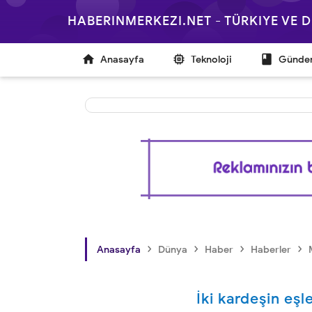
HABERINMERKEZI.NET - TÜRKIYE VE



Anasayfa
Teknoloji
Günd
›
›
›
›
Anasayfa
Dünya
Haber
Haberler
İki kardeşin eş