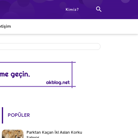

Kimiz?
etişim
POPÜLER
Parktan Kaçan İki Aslan Korku
Salıyor