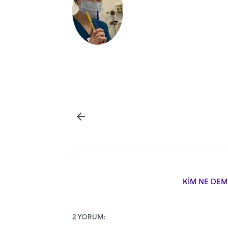

KİM NE DEM
2 YORUM: