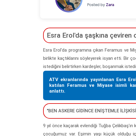
Posted by
Zara
Esra Erol'da şaşkına çeviren ol
Esra Erol'da programına çıkan Feramus ve Miyas
birlikte kaçtıklarını söyleyerek isyan etti. B
istediğini belirtirken kardeşler, boşanmak istedi
ATV ekranlarında yayınlanan Esra Ero
katılan Feramus ve Miyase isimli kard
anlattı.
"BEN ASKERE GİDİNCE ENİŞTEMLE İLİŞKİS
9 yıl önce kaçarak evlendiği Tuğba Çelikbaş'ın k
çocuğumuz var. Eşimin yaşı küçük olduğu iç