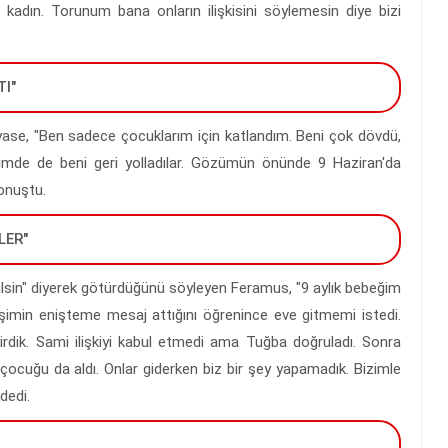
adın. Torunum bana onların ilişkisini söylemesin diye bizi
TI"
Miyase, "Ben sadece çocuklarım için katlandım. Beni çok dövdü,
imde de beni geri yolladılar. Gözümün önünde 9 Haziran'da
onuştu.
LER"
ğilsin" diyerek götürdüğünü söyleyen Feramus, "9 aylık bebeğim
şimin enişteme mesaj attığını öğrenince eve gitmemi istedi.
rdik. Sami ilişkiyi kabul etmedi ama Tuğba doğruladı. Sonra
 çocuğu da aldı. Onlar giderken biz bir şey yapamadık. Bizimle
dedi.