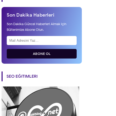
Son Dakika Haberleri
Son Dakika Güncel Haberleri Almak için
Bültenimize Abone Olun.
ABONE OL
SEO EĞITIMLERI