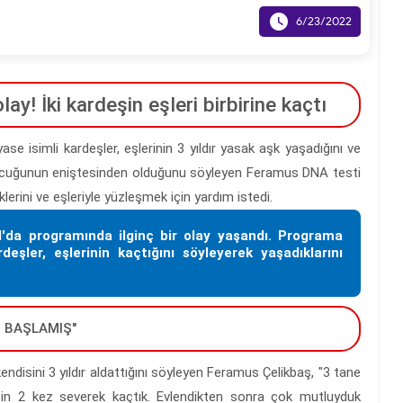

6/23/2022
ay! İki kardeşin eşleri birbirine kaçtı
e isimli kardeşler, eşlerinin 3 yıldır yasak aşk yaşadığını ve
ir çocuğunun eniştesinden olduğunu söyleyen Feramus DNA testi
klerini ve eşleriyle yüzleşmek için yardım istedi.
l'da programında ilginç bir olay yaşandı. Programa
eşler, eşlerinin kaçtığını söyleyerek yaşadıklarını
İ BAŞLAMIŞ"
endisini 3 yıldır aldattığını söyleyen Feramus Çelikbaş, "3 tane
in 2 kez severek kaçtık. Evlendikten sonra çok mutluyduk