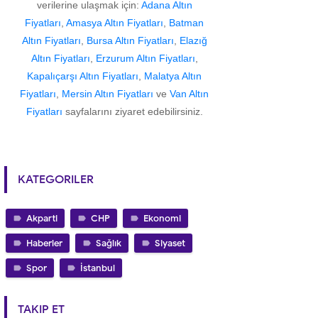
verilerine ulaşmak için:
Adana Altın
Fiyatları
,
Amasya Altın Fiyatları
,
Batman
Altın Fiyatları
,
Bursa Altın Fiyatları
,
Elazığ
Altın Fiyatları
,
Erzurum Altın Fiyatları
,
Kapalıçarşı Altın Fiyatları
,
Malatya Altın
Fiyatları
,
Mersin Altın Fiyatları
ve
Van Altın
Fiyatları
sayfalarını ziyaret edebilirsiniz.
KATEGORILER
Akparti
CHP
Ekonomi
Haberler
Sağlık
Siyaset
Spor
İstanbul
TAKIP ET