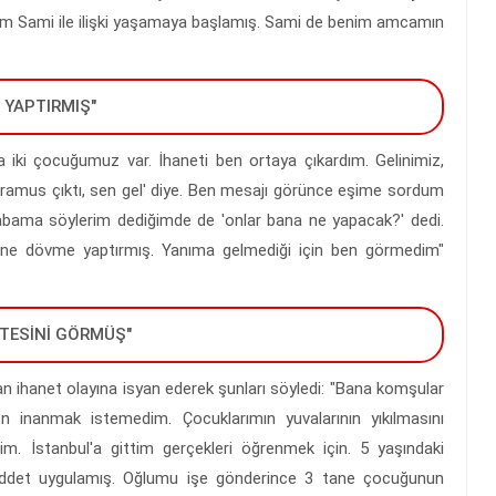
m Sami ile ilişki yaşamaya başlamış. Sami de benim amcamın
 YAPTIRMIŞ"
nda iki çocuğumuz var. İhaneti ben ortaya çıkardım. Gelinimiz,
ramus çıktı, sen gel' diye. Ben mesajı görünce eşime sordum
abama söylerim dediğimde de 'onlar bana ne yapacak?' dedi.
üne dövme yaptırmış. Yanıma gelmediği için ben görmedim"
ŞTESİNİ GÖRMÜŞ"
n ihanet olayına isyan ederek şunları söyledi: "Bana komşular
en inanmak istemedim. Çocuklarımın yuvalarının yıkılmasını
 İstanbul'a gittim gerçekleri öğrenmek için. 5 yaşındaki
ddet uygulamış. Oğlumu işe gönderince 3 tane çocuğunun