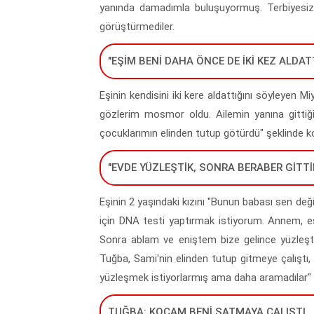
yanında damadımla buluşuyormuş. Terbiyesiz k
görüştürmediler.
"EŞİM BENİ DAHA ÖNCE DE İKİ KEZ ALDAT
Eşinin kendisini iki kere aldattığını söyleyen 
gözlerim mosmor oldu. Ailemin yanına gittiğ
çocuklarımın elinden tutup götürdü" şeklinde k
"EVDE YÜZLEŞTİK, SONRA BERABER GİTTİ
Eşinin 2 yaşındaki kızını "Bunun babası sen de
için DNA testi yaptırmak istiyorum. Annem, e
Sonra ablam ve eniştem bize gelince yüzleşti
Tuğba, Sami'nin elinden tutup gitmeye çalıştı,
yüzleşmek istiyorlarmış ama daha aramadılar" 
TUĞBA: KOCAM BENİ SATMAYA ÇALIŞTI