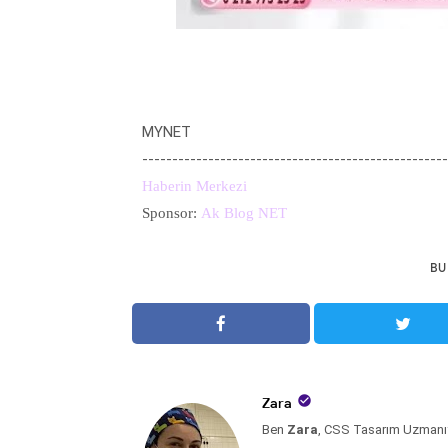
MYNET
---------------------------------------------------
Haberin Merkezi
Sponsor:
Ak Blog NET
BU

Zara
Ben
Zara
, CSS Tasarım Uzmanı