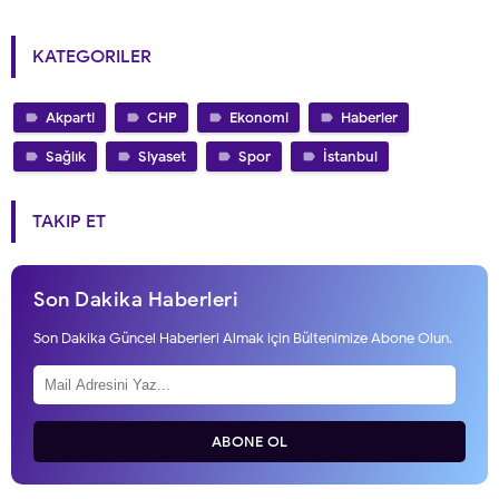
KATEGORILER
Akparti
CHP
Ekonomi
Haberler
Sağlık
Siyaset
Spor
İstanbul
TAKIP ET
Son Dakika Haberleri
Son Dakika Güncel Haberleri Almak için Bültenimize Abone Olun.
ABONE OL