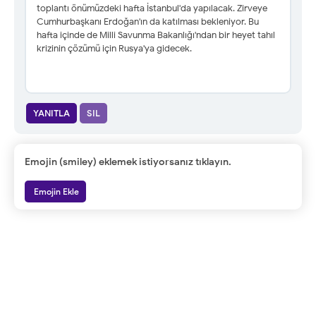
toplantı önümüzdeki hafta İstanbul'da yapılacak. Zirveye
Cumhurbaşkanı Erdoğan'ın da katılması bekleniyor. Bu
hafta içinde de Milli Savunma Bakanlığı'ndan bir heyet tahıl
krizinin çözümü için Rusya'ya gidecek.
YANITLA
SIL
Emojin (smiley) eklemek istiyorsanız tıklayın.
Emojin Ekle