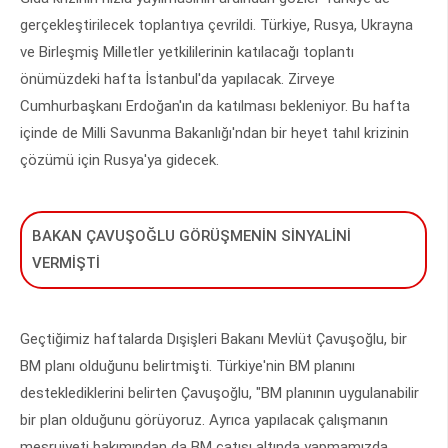
gerçekleştirilecek toplantıya çevrildi. Türkiye, Rusya, Ukrayna
ve Birleşmiş Milletler yetkililerinin katılacağı toplantı
önümüzdeki hafta İstanbul'da yapılacak. Zirveye
Cumhurbaşkanı Erdoğan'ın da katılması bekleniyor. Bu hafta
içinde de Milli Savunma Bakanlığı'ndan bir heyet tahıl krizinin
çözümü için Rusya'ya gidecek.
BAKAN ÇAVUŞOĞLU GÖRÜŞMENİN SİNYALİNİ
VERMİŞTİ
Geçtiğimiz haftalarda Dışişleri Bakanı Mevlüt Çavuşoğlu, bir
BM planı olduğunu belirtmişti. Türkiye'nin BM planını
desteklediklerini belirten Çavuşoğlu, "BM planının uygulanabilir
bir plan olduğunu görüyoruz. Ayrıca yapılacak çalışmanın
meşruiyeti bakımından da BM çatısı altında yapmamızda