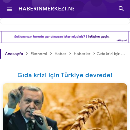

HABERINMERKEZI.NET

- TÜRKIYE VE DÜNYA
GÜNDEMINDEN
›
›
›
›
Anasayfa
Ekonomi
Haber
Haberler
Gıda krizi için Türkiye devrede!
HABERLER
Gıda krizi için Türkiye devrede!