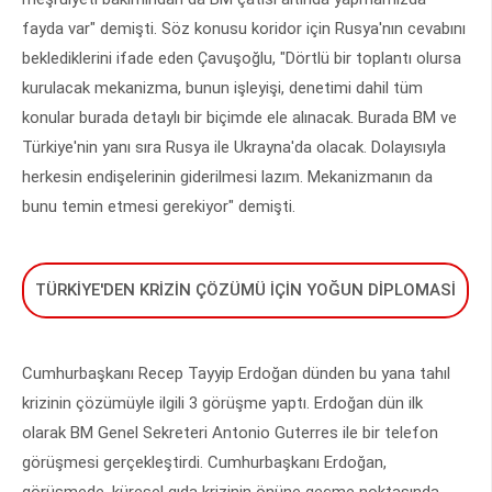
fayda var" demişti. Söz konusu koridor için Rusya'nın cevabını
beklediklerini ifade eden Çavuşoğlu, "Dörtlü bir toplantı olursa
kurulacak mekanizma, bunun işleyişi, denetimi dahil tüm
konular burada detaylı bir biçimde ele alınacak. Burada BM ve
Türkiye'nin yanı sıra Rusya ile Ukrayna'da olacak. Dolayısıyla
herkesin endişelerinin giderilmesi lazım. Mekanizmanın da
bunu temin etmesi gerekiyor" demişti.
TÜRKİYE'DEN KRİZİN ÇÖZÜMÜ İÇİN YOĞUN DİPLOMASİ
Cumhurbaşkanı Recep Tayyip Erdoğan dünden bu yana tahıl
krizinin çözümüyle ilgili 3 görüşme yaptı. Erdoğan dün ilk
olarak BM Genel Sekreteri Antonio Guterres ile bir telefon
görüşmesi gerçekleştirdi. Cumhurbaşkanı Erdoğan,
görüşmede, küresel gıda krizinin önüne geçme noktasında