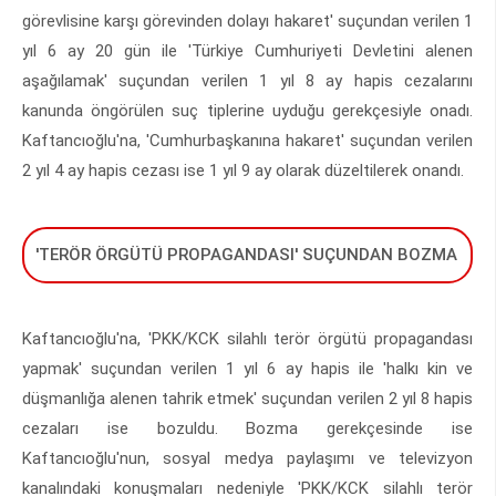
görevlisine karşı görevinden dolayı hakaret' suçundan verilen 1
yıl 6 ay 20 gün ile 'Türkiye Cumhuriyeti Devletini alenen
aşağılamak' suçundan verilen 1 yıl 8 ay hapis cezalarını
kanunda öngörülen suç tiplerine uyduğu gerekçesiyle onadı.
Kaftancıoğlu'na, 'Cumhurbaşkanına hakaret' suçundan verilen
2 yıl 4 ay hapis cezası ise 1 yıl 9 ay olarak düzeltilerek onandı.
'TERÖR ÖRGÜTÜ PROPAGANDASI' SUÇUNDAN BOZMA
Kaftancıoğlu'na, 'PKK/KCK silahlı terör örgütü propagandası
yapmak' suçundan verilen 1 yıl 6 ay hapis ile 'halkı kin ve
düşmanlığa alenen tahrik etmek' suçundan verilen 2 yıl 8 hapis
cezaları ise bozuldu. Bozma gerekçesinde ise
Kaftancıoğlu'nun, sosyal medya paylaşımı ve televizyon
kanalındaki konuşmaları nedeniyle 'PKK/KCK silahlı terör