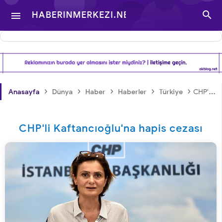

HABERINMERKEZI.NET

- TÜRKIYE VE DÜNYA
GÜNDEMINDEN
›
›
›
›
›
Anasayfa
Dünya
Haber
Haberler
Türkiye
CHP'li Kaftancıoğlu'na hapis cezası
HABERLER
CHP'li Kaftancıoğlu'na hapis cezası