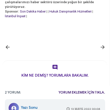
çalışmalarımızı haber sektörü üzerinde yoğun bir şekilde
yürütüyoruz.
Sponsor:
Son Dakika Haber
| |
Hukuk Danışmanlık Hizmetleri
|
İstanbul İnşaat
|



KİM NE DEMİŞ? YORUMLARA BAKALIM.
2 YORUM:
YORUM EKLEMEK İÇİN TIKLA.
Yazı Sonu
13 MAYIS 2022 00:08