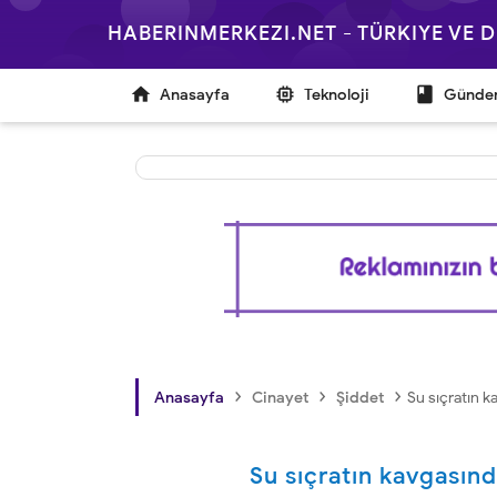
HABERINMERKEZI.NET - TÜRKIYE VE



Anasayfa
Teknoloji
Günd
›
›
›
Anasayfa
Cinayet
Şiddet
Su sıçratın 
Su sıçratın kavgasın