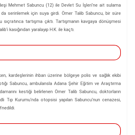
deşi Mehmet Sabuncu (12) ile Devlet Su İşleri'ne ait sulama
) da serinlemek için suya girdi. Ömer Talib Sabuncu, bir süre
 su sıçratınca tartışma çıktı. Tartışmanın kavgaya dönüşmesi
ib'i kasığından yaralayıp H.K. ile kaçtı.
en, kardeşlerinin ihbarı üzerine bölgeye polis ve sağlık ekibi
 yaptığı Sabuncu, ambulansla Adana Şehir Eğitim ve Araştırma
ardamarını kestiği belirlenen Ömer Talib Sabuncu, doktorların
Adli Tıp Kurumu'nda otopsisi yapılan Sabuncu'nun cenazesi,
nedildi.