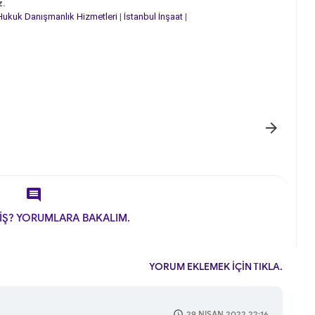
z.
Hukuk Danışmanlık Hizmetleri
|
İstanbul İnşaat
|


İŞ? YORUMLARA BAKALIM.
YORUM EKLEMEK İÇİN TIKLA.
29 NISAN 2022 22:16