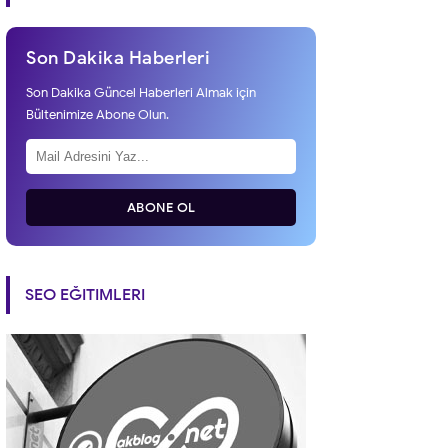
Son Dakika Haberleri
Son Dakika Güncel Haberleri Almak için
Bültenimize Abone Olun.
ABONE OL
SEO EĞITIMLERI