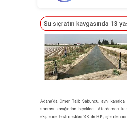
Su sıçratın kavgasında 13 ya
Adana'da Ömer Talib Sabuncu, aynı kanalda yü
sonrası kasığından bıçakladı. Atardamarı k
ekiplerine teslim edilen S.K. ile H.K., işlemlerinin