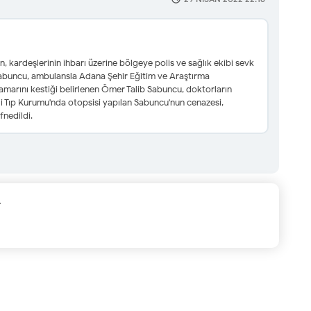
n, kardeşlerinin ihbarı üzerine bölgeye polis ve sağlık ekibi sevk
ı Sabuncu, ambulansla Adana Şehir Eğitim ve Araştırma
damarını kestiği belirlenen Ömer Talib Sabuncu, doktorların
i Tıp Kurumu'nda otopsisi yapılan Sabuncu'nun cenazesi,
fnedildi.
.