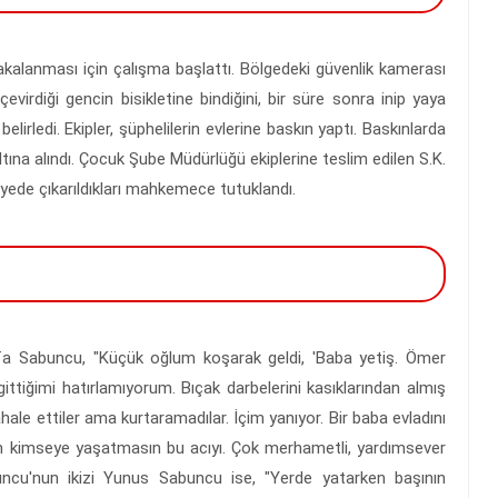
n yakalanması için çalışma başlattı. Bölgedeki güvenlik kamerası
 çevirdiği gencin bisikletine bindiğini, bir süre sonra inip yaya
elirledi. Ekipler, şüphelilerin evlerine baskın yaptı. Baskınlarda
altına alındı. Çocuk Şube Müdürlüğü ekiplerine teslim edilen S.K.
dliyede çıkarıldıkları mahkemece tutuklandı.
fa Sabuncu, "Küçük oğlum koşarak geldi, 'Baba yetiş. Ömer
gittiğimi hatırlamıyorum. Bıçak darbelerini kasıklarından almış
le ettiler ama kurtaramadılar. İçim yanıyor. Bir baba evladını
lah kimseye yaşatmasın bu acıyı. Çok merhametli, yardımsever
ncu'nun ikizi Yunus Sabuncu ise, "Yerde yatarken başının