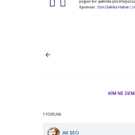
yoğun bir şekilde yürütüyoru
Sponsor:
Son Dakika Haber
| |

KİM NE DEM
1 YORUM:
AK SEO