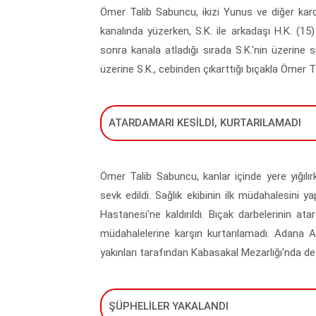
Ömer Talib Sabuncu, ikizi Yunus ve diğer kar
kanalında yüzerken, S.K. ile arkadaşı H.K. (15
sonra kanala atladığı sırada S.K.'nin üzerine
üzerine S.K., cebinden çıkarttığı bıçakla Ömer Tal
ATARDAMARI KESİLDİ, KURTARILAMADI
Ömer Talib Sabuncu, kanlar içinde yere yığılırk
sevk edildi. Sağlık ekibinin ilk müdahalesini
Hastanesi'ne kaldırıldı. Bıçak darbelerinin at
müdahalelerine karşın kurtarılamadı. Adana 
yakınları tarafından Kabasakal Mezarlığı'nda def
ŞÜPHELİLER YAKALANDI