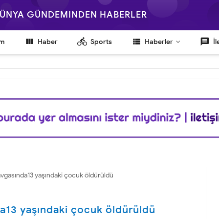
 DÜNYA GÜNDEMINDEN HABERLER

directions_bike
view_list
message
em
Haber
Sports
Haberler
İl
kavgasında13 yaşındaki çocuk öldürüldü
da13 yaşındaki çocuk öldürüldü