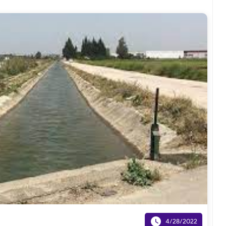

4/28/2022