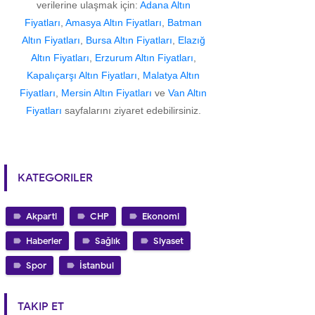
verilerine ulaşmak için:
Adana Altın
Fiyatları
,
Amasya Altın Fiyatları
,
Batman
Altın Fiyatları
,
Bursa Altın Fiyatları
,
Elazığ
Altın Fiyatları
,
Erzurum Altın Fiyatları
,
Kapalıçarşı Altın Fiyatları
,
Malatya Altın
Fiyatları
,
Mersin Altın Fiyatları
ve
Van Altın
Fiyatları
sayfalarını ziyaret edebilirsiniz.
KATEGORILER
Akparti
CHP
Ekonomi
Haberler
Sağlık
Siyaset
Spor
İstanbul
TAKIP ET