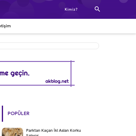

Kimiz?
etişim
POPÜLER
Parktan Kaçan İki Aslan Korku
Salıyor