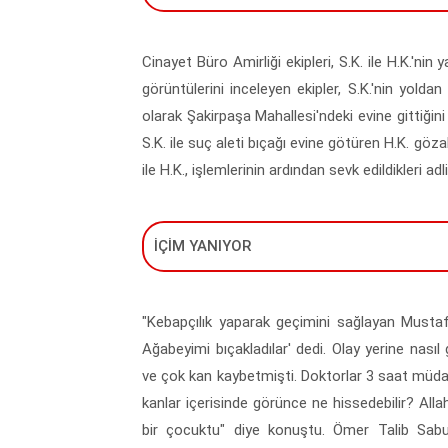
Cinayet Büro Amirliği ekipleri, S.K. ile H.K.'ni
görüntülerini inceleyen ekipler, S.K.'nin yoldan
olarak Şakirpaşa Mahallesi'ndeki evine gittiğini b
S.K. ile suç aleti bıçağı evine götüren H.K. göz
ile H.K., işlemlerinin ardından sevk edildikleri a
İÇİM YANIYOR
"Kebapçılık yaparak geçimini sağlayan Musta
Ağabeyimi bıçakladılar' dedi. Olay yerine nasıl 
ve çok kan kaybetmişti. Doktorlar 3 saat müdaha
kanlar içerisinde görünce ne hissedebilir? Al
bir çocuktu" diye konuştu. Ömer Talib Sabu