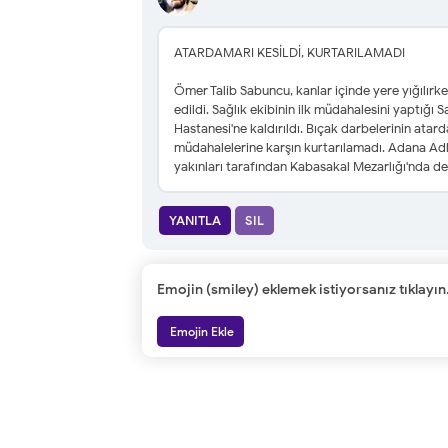
ATARDAMARI KESİLDİ, KURTARILAMADI
Ömer Talib Sabuncu, kanlar içinde yere yığılırke
edildi. Sağlık ekibinin ilk müdahalesini yaptığ
Hastanesi'ne kaldırıldı. Bıçak darbelerinin atar
müdahalelerine karşın kurtarılamadı. Adana Adl
yakınları tarafından Kabasakal Mezarlığı'nda de
YANITLA
SIL
Emojin (smiley) eklemek istiyorsanız tıklayın
Emojin Ekle