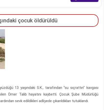
şındaki çocuk öldürüldü
zdüğü 13 yaşındaki S.K., tarafından "su sıçrattın" kavgası
esilen Ömer Talib hayatını kaybetti. Çocuk Şube Müdürlüğü
 ardından sevk edildikleri adliyede çıkarıldıkları tutuklandı.