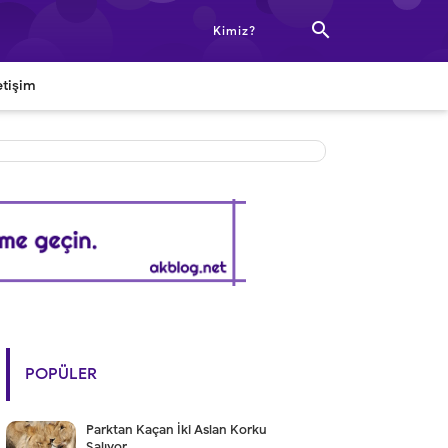

Kimiz?
etişim
POPÜLER
Parktan Kaçan İki Aslan Korku
Salıyor