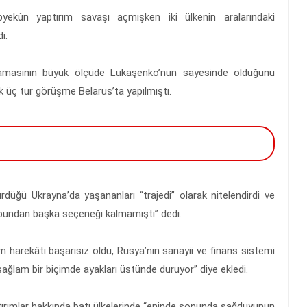
pyekûn yaptırım savaşı açmışken iki ülkenin aralarındaki
i.
şlamasının büyük ölçüde Lukaşenko’nun sayesinde olduğunu
ilk üç tur görüşme Belarus’ta yapılmıştı.
rdüğü Ukrayna’da yaşananları “trajedi” olarak nitelendirdi ve
n bundan başka seçeneği kalmamıştı” dedi.
rım harekâtı başarısız oldu, Rusya’nın sanayii ve finans sistemi
ağlam bir biçimde ayakları üstünde duruyor” diye ekledi.
ırımlar hakkında batı ülkelerinde “eninde sonunda sağduyunun