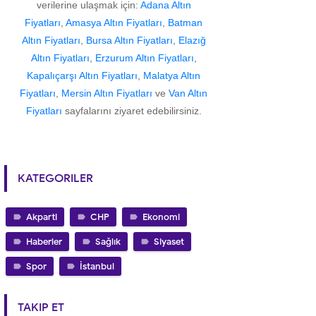
verilerine ulaşmak için:
Adana Altın
Fiyatları
,
Amasya Altın Fiyatları
,
Batman
Altın Fiyatları
,
Bursa Altın Fiyatları
,
Elazığ
Altın Fiyatları
,
Erzurum Altın Fiyatları
,
Kapalıçarşı Altın Fiyatları
,
Malatya Altın
Fiyatları
,
Mersin Altın Fiyatları
ve
Van Altın
Fiyatları
sayfalarını ziyaret edebilirsiniz.
KATEGORILER
Akparti
CHP
Ekonomi
Haberler
Sağlık
Siyaset
Spor
İstanbul
TAKIP ET