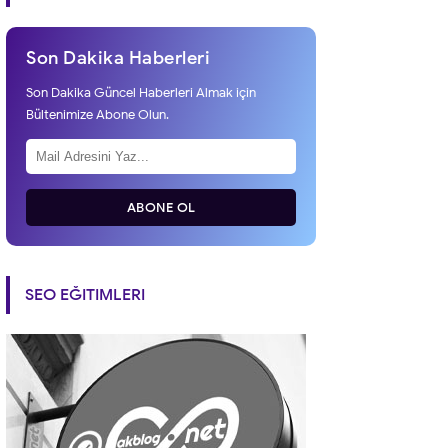
Son Dakika Haberleri
Son Dakika Güncel Haberleri Almak için
Bültenimize Abone Olun.
ABONE OL
SEO EĞITIMLERI