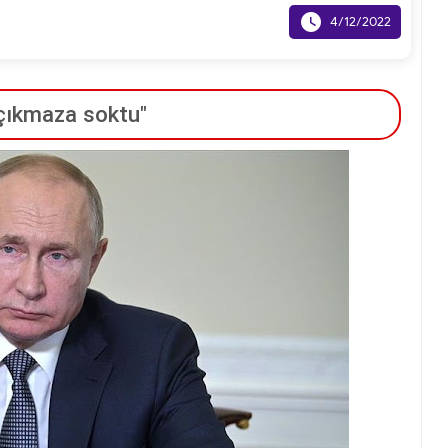

4/12/2022
 çıkmaza soktu"