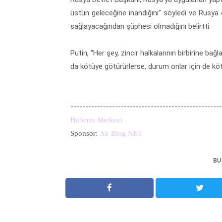
üstün geleceğine inandığını” söyledi ve Rusya
sağlayacağından şüphesi olmadığını belirtti.
Putin, “Her şey, zincir halkalarının birbirine ba
da kötüye götürürlerse, durum onlar için de kö
---------------------------------------------------
Haberin Merkezi
Sponsor:
Ak Blog NET
BU