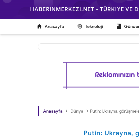
HABERINMERKEZI.NET - TÜRKIYE VE



Anasayfa
Teknoloji
Günd
›
›
Anasayfa
Dünya
Putin: Ukrayna, görüşmel
Putin: Ukrayna, 