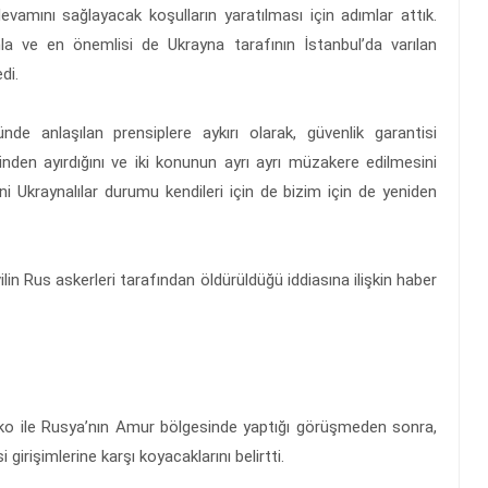
vamını sağlayacak koşulların yaratılması için adımlar attık.
la ve en önemlisi de Ukrayna tarafının İstanbul’da varılan
di.
nde anlaşılan prensiplere aykırı olarak, güvenlik garantisi
rinden ayırdığını ve iki konunun ayrı ayrı müzakere edilmesini
i Ukraynalılar durumu kendileri için de bizim için de yeniden
ilin Rus askerleri tarafından öldürüldüğü iddiasına ilişkin haber
ko ile Rusya’nın Amur bölgesinde yaptığı görüşmeden sonra,
girişimlerine karşı koyacaklarını belirtti.