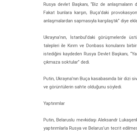
Rusya devlet Başkanı, “Biz de anlaşmaların de
Fakat bunlara karşın, Buça’daki provokasyon
anlaşmalardan sapmasıyla karşılaştık” diye ekle
Ukrayna’nın, İstanbul’daki görüşmelerde üstü
talepleri ile Kırım ve Donbass konularını birbi
istediğini kaydeden Rusya Devlet Başkanı, “Yan
çıkmaza soktular” dedi.
Putin, Ukrayna’nın Buça kasabasında bir dizi siv
ve görüntülerin sahte olduğunu söyledi.
Yaptırımlar
Putin, Belaruslu mevkidaşı Aleksandr Lukaşen
yaptırımlarla Rusya ve Belarus’un tecrit edilmesi 