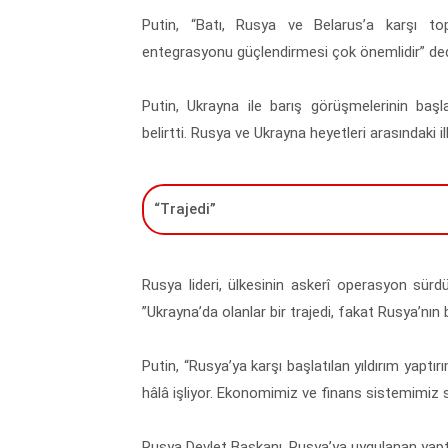
Putin, “Batı, Rusya ve Belarus’a karşı to
entegrasyonu güçlendirmesi çok önemlidir” ded
Putin, Ukrayna ile barış görüşmelerinin ba
belirtti. Rusya ve Ukrayna heyetleri arasındaki 
“Trajedi”
Rusya lideri, ülkesinin askerî operasyon sürdü
”Ukrayna’da olanlar bir trajedi, fakat Rusya’nı
Putin, “Rusya’ya karşı başlatılan yıldırım yaptı
hâlâ işliyor. Ekonomimiz ve finans sistemimiz s
Rusya Devlet Başkanı, Rusya’ya uygulanan yapt