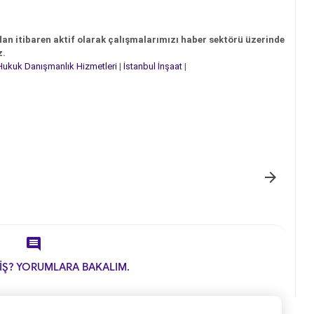
dan itibaren aktif olarak çalışmalarımızı haber sektörü üzerinde
z.
Hukuk Danışmanlık Hizmetleri
|
İstanbul İnşaat
|


İŞ? YORUMLARA BAKALIM.
.