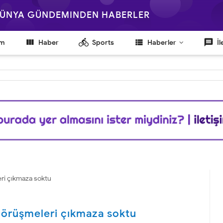
 DÜNYA GÜNDEMINDEN HABERLER

directions_bike
view_list
message
em
Haber
Sports
Haberler
İl
eri çıkmaza soktu
görüşmeleri çıkmaza soktu