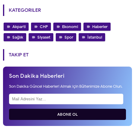
KATEGORILER
Akparti
CHP
Ekonomi
Haberler
Sağlık
Siyaset
Spor
İstanbul
TAKIP ET
Son Dakika Haberleri
Son Dakika Güncel Haberleri Almak için Bültenimize Abone Olun.
ABONE OL