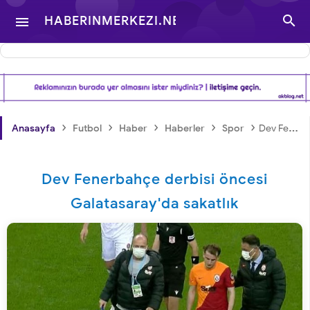

HABERINMERKEZI.NET

- TÜRKIYE VE DÜNYA
GÜNDEMINDEN
›
›
›
›
›
Anasayfa
Futbol
Haber
Haberler
Spor
Dev Fenerbahçe derbisi öncesi Galatasaray'da sakatlık
HABERLER
Dev Fenerbahçe derbisi öncesi
Galatasaray'da sakatlık