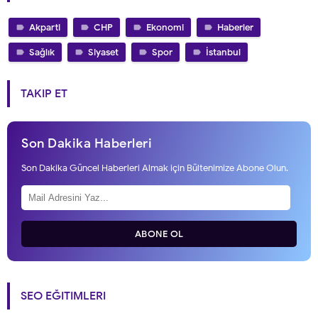
Akparti
CHP
Ekonomi
Haberler
Sağlık
Siyaset
Spor
İstanbul
TAKIP ET
Son Dakika Haberleri
Son Dakika Güncel Haberleri Almak için Bültenimize Abone Olun.
ABONE OL
SEO EĞITIMLERI