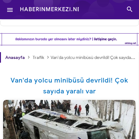

HABERINMERKEZI.NET

- TÜRKIYE VE DÜNYA
GÜNDEMINDEN
›
›
Anasayfa
Trafik
Van'da yolcu minibüsü devrildi! Çok sayıda yaralı var
HABERLER
Van'da yolcu minibüsü devrildi! Çok
sayıda yaralı var