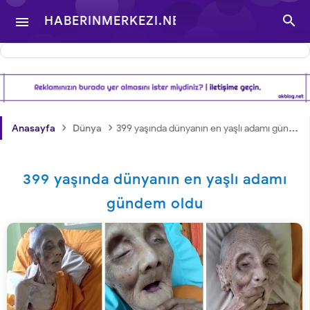

HABERINMERKEZI.NET

- TÜRKIYE VE DÜNYA
GÜNDEMINDEN
›
›
Anasayfa
Dünya
399 yaşında dünyanın en yaşlı adamı gündem oldu
HABERLER
399 yaşında dünyanın en yaşlı adamı
gündem oldu