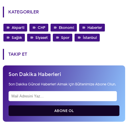
KATEGORILER
Akparti
CHP
Ekonomi
Haberler
Sağlık
Siyaset
Spor
İstanbul
TAKIP ET
Son Dakika Haberleri
Son Dakika Güncel Haberleri Almak için Bültenimize Abone Olun.
ABONE OL