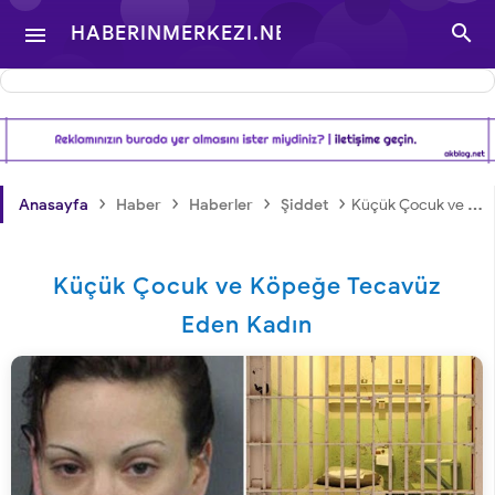

HABERINMERKEZI.NET

- TÜRKIYE VE DÜNYA
GÜNDEMINDEN
›
›
›
›
Anasayfa
Haber
Haberler
Şiddet
Küçük Çocuk ve Köpeğe Tecavüz Eden Kadın
HABERLER
Küçük Çocuk ve Köpeğe Tecavüz
Eden Kadın