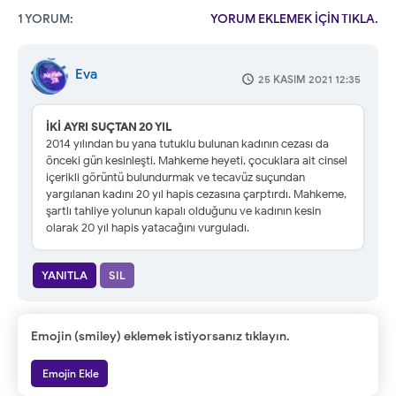
1 YORUM:
YORUM EKLEMEK İÇİN TIKLA.
Eva
25 KASIM 2021 12:35
İKİ AYRI SUÇTAN 20 YIL
2014 yılından bu yana tutuklu bulunan kadının cezası da
önceki gün kesinleşti. Mahkeme heyeti, çocuklara ait cinsel
içerikli görüntü bulundurmak ve tecavüz suçundan
yargılanan kadını 20 yıl hapis cezasına çarptırdı. Mahkeme,
şartlı tahliye yolunun kapalı olduğunu ve kadının kesin
olarak 20 yıl hapis yatacağını vurguladı.
YANITLA
SIL
Emojin (smiley) eklemek istiyorsanız tıklayın.
Emojin Ekle