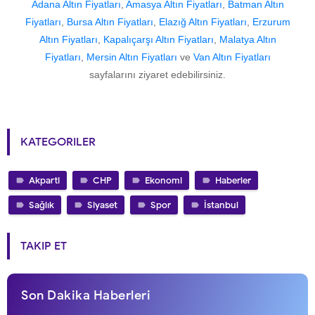
Adana Altın Fiyatları
,
Amasya Altın Fiyatları
,
Batman Altın
Fiyatları
,
Bursa Altın Fiyatları
,
Elazığ Altın Fiyatları
,
Erzurum
Altın Fiyatları
,
Kapalıçarşı Altın Fiyatları
,
Malatya Altın
Fiyatları
,
Mersin Altın Fiyatları
ve
Van Altın Fiyatları
sayfalarını ziyaret edebilirsiniz.
KATEGORILER
Akparti
CHP
Ekonomi
Haberler
Sağlık
Siyaset
Spor
İstanbul
TAKIP ET
Son Dakika Haberleri