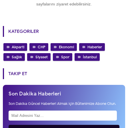
sayfalarını ziyaret edebilirsiniz.
KATEGORILER
Akparti
CHP
Ekonomi
Haberler
Sağlık
Siyaset
Spor
İstanbul
TAKIP ET
Son Dakika Haberleri
Son Dakika Güncel Haberleri Almak için Bültenimize Abone Olun.