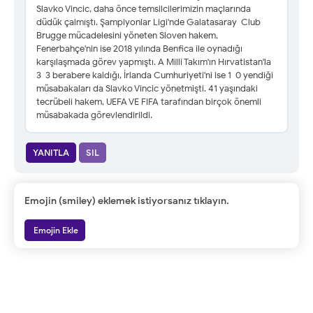
Slavko Vincic, daha önce temsilcilerimizin maçlarında
düdük çalmıştı. Şampiyonlar Ligi'nde Galatasaray-Club
Brugge mücadelesini yöneten Sloven hakem,
Fenerbahçe'nin ise 2018 yılında Benfica ile oynadığı
karşılaşmada görev yapmıştı. A Milli Takım'ın Hırvatistan'la
3-3 berabere kaldığı, İrlanda Cumhuriyeti'ni ise 1-0 yendiği
müsabakaları da Slavko Vincic yönetmişti. 41 yaşındaki
tecrübeli hakem, UEFA VE FIFA tarafından birçok önemli
müsabakada görevlendirildi.
YANITLA
SIL
Emojin (smiley) eklemek istiyorsanız tıklayın.
Emojin Ekle