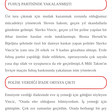
FUHUŞ PARTİSİNDE YAKALANMIŞTI
Üst tura çıkmak için mutlak kazanmak zorunda olduğumuz
mücadeleyi yönetecek Sloven hakem, geçen yıl skandallarla
gündeme gelmişti. Slavko Vincic, geçen yıl bir polise yapılan bir
ihbar üzerine basılan evde tutuklanmıştı. Bosna Hersek'in
Bijeljina şehrinde özel bir daireye baskın yapan polisler Slavko
Vincic'in yanı sıra 26 erkek ve 9 kadını gözaltına almıştı. Evde
fuhuş partisi yapıldığı ifade edilirken, operasyonda çok sayıda
yasa dışı silah ve uyuşturucu da ele geçirilmişti.A Milli Takım'ın
İsviçre maçını fuhuş baskınında yakalanan isim yönetecek
POLİSE VERDİĞİ İFADE ORTAYA ÇIKTI
Emniyete verdiği ifadesinde eve iş yemeği için gittiğini söyleyen
Vincic, "Orada eler olduğunu bilmiyordum. İş yemeği için
gitmiştim. Çok zor zamanlar geçirdim. Orada herhangi bir şey