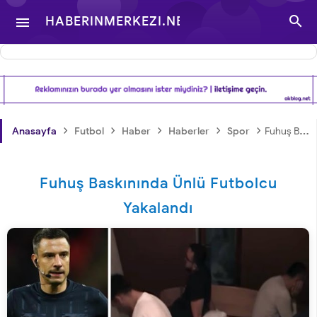

HABERINMERKEZI.NET

- TÜRKIYE VE DÜNYA
GÜNDEMINDEN
›
›
›
›
›
Anasayfa
Futbol
Haber
Haberler
Spor
Fuhuş Baskınında Ünlü Futbolcu Yakalandı
HABERLER
Fuhuş Baskınında Ünlü Futbolcu
Yakalandı