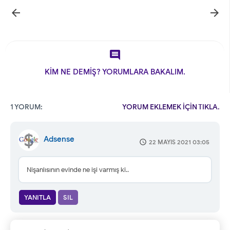



KİM NE DEMİŞ? YORUMLARA BAKALIM.
1 YORUM:
YORUM EKLEMEK İÇİN TIKLA.
Adsense
22 MAYIS 2021 03:05
Nişanlısının evinde ne işi varmış ki..
YANITLA
SIL