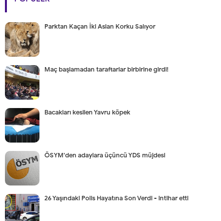
Parktan Kaçan İki Aslan Korku Salıyor
Maç başlamadan taraftarlar birbirine girdi!
Bacakları kesilen Yavru köpek
ÖSYM'den adaylara üçüncü YDS müjdesi
26 Yaşındaki Polis Hayatına Son Verdi - intihar etti