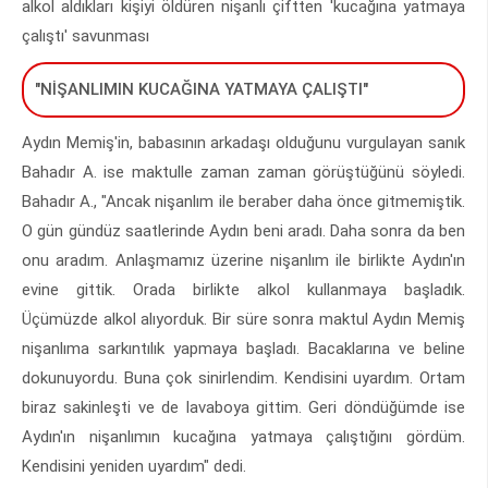
alkol aldıkları kişiyi öldüren nişanlı çiftten 'kucağına yatmaya
çalıştı' savunması
"NİŞANLIMIN KUCAĞINA YATMAYA ÇALIŞTI"
Aydın Memiş'in, babasının arkadaşı olduğunu vurgulayan sanık
Bahadır A. ise maktulle zaman zaman görüştüğünü söyledi.
Bahadır A., "Ancak nişanlım ile beraber daha önce gitmemiştik.
O gün gündüz saatlerinde Aydın beni aradı. Daha sonra da ben
onu aradım. Anlaşmamız üzerine nişanlım ile birlikte Aydın'ın
evine gittik. Orada birlikte alkol kullanmaya başladık.
Üçümüzde alkol alıyorduk. Bir süre sonra maktul Aydın Memiş
nişanlıma sarkıntılık yapmaya başladı. Bacaklarına ve beline
dokunuyordu. Buna çok sinirlendim. Kendisini uyardım. Ortam
biraz sakinleşti ve de lavaboya gittim. Geri döndüğümde ise
Aydın'ın nişanlımın kucağına yatmaya çalıştığını gördüm.
Kendisini yeniden uyardım" dedi.