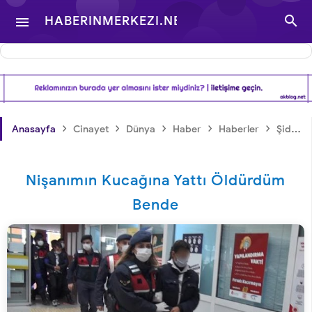

HABERINMERKEZI.NET

- TÜRKIYE VE DÜNYA
GÜNDEMINDEN
›
›
›
›
›
Anasayfa
Cinayet
Dünya
Haber
Haberler
Şiddet
HABERLER
Nişanımın Kucağına Yattı Öldürdüm
Bende