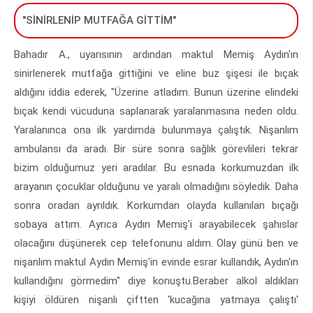
"SİNİRLENİP MUTFAĞA GİTTİM"
Bahadır A., uyarısının ardından maktul Memiş Aydın'ın
sinirlenerek mutfağa gittiğini ve eline buz şişesi ile bıçak
aldığını iddia ederek, "Üzerine atladım. Bunun üzerine elindeki
bıçak kendi vücuduna saplanarak yaralanmasına neden oldu.
Yaralanınca ona ilk yardımda bulunmaya çalıştık. Nişanlım
ambulansı da aradı. Bir süre sonra sağlık görevlileri tekrar
bizim olduğumuz yeri aradılar. Bu esnada korkumuzdan ilk
arayanın çocuklar olduğunu ve yaralı olmadığını söyledik. Daha
sonra oradan ayrıldık. Korkumdan olayda kullanılan bıçağı
sobaya attım. Ayrıca Aydın Memiş'i arayabilecek şahıslar
olacağını düşünerek cep telefonunu aldım. Olay günü ben ve
nişanlım maktul Aydın Memiş'in evinde esrar kullandık, Aydın'ın
kullandığını görmedim" diye konuştu.Beraber alkol aldıkları
kişiyi öldüren nişanlı çiftten 'kucağına yatmaya çalıştı'