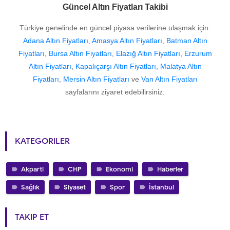
Güncel Altın Fiyatları Takibi
Türkiye genelinde en güncel piyasa verilerine ulaşmak için:
Adana Altın Fiyatları
,
Amasya Altın Fiyatları
,
Batman Altın
Fiyatları
,
Bursa Altın Fiyatları
,
Elazığ Altın Fiyatları
,
Erzurum
Altın Fiyatları
,
Kapalıçarşı Altın Fiyatları
,
Malatya Altın
Fiyatları
,
Mersin Altın Fiyatları
ve
Van Altın Fiyatları
sayfalarını ziyaret edebilirsiniz.
KATEGORILER
Akparti
CHP
Ekonomi
Haberler
Sağlık
Siyaset
Spor
İstanbul
TAKIP ET