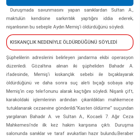
Duruşmada savunmasını yapan sanıklardan Sultan A.,
maktulün kendisine sarkıntılık yaptığını iddia ederek,
nişanlısının bu sebeple Aydın Memiş'i öldürdüğünü söyledi.
KISKANÇLIK NEDENİYLE ÖLDÜRDÜĞÜNÜ SÖYLEDİ
Şüphelilerin adreslerini belirleyen jandarma ekibi operasyon
düzenledi. Gözaltına alınan iki şüpheliden Bahadır A.
ifadesinde, Memiş'i kıskançlık sebebi ile bıçaklayarak
öldürdüğünü ve daha sonra suç aleti bıçağı sobaya atıp
Memiş'in cep telefonunu alarak kaçtığını söyledi. Nişanlı çift,
karakoldaki işlemlerinin ardından çıkarıldıkları mahkemece
tutuklanarak cezaevine gönderildi."Kasten öldürme" suçundan
yargılanan Bahadır A. ve Sultan A., Kocaeli 7. Ağır Ceza
Mahkemesi'nde ilk kez hakim karşısına çıktı. Duruşma
salonunda sanıklar ve taraf avukatları hazır bulundu.Beraber