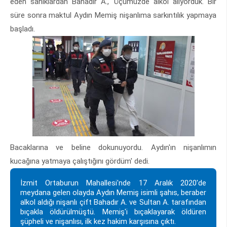
eden sanıklardan Bahadır A., 'Üçümüzde alkol alıyorduk. Bir
süre sonra maktul Aydın Memiş nişanlıma sarkıntılık yapmaya
başladı.
Bacaklarına ve beline dokunuyordu. Aydın'ın nişanlımın
kucağına yatmaya çalıştığını gördüm' dedi.
İzmit Ortaburun Mahallesi'nde 17 Aralık 2020'de
meydana gelen olayda Aydın Memiş isimli şahıs, beraber
alkol aldığı nişanlı çift Bahadır A. ve Sultan A. tarafından
bıçakla öldürülmüştü. Memiş'i bıçaklayarak öldüren
şüpheli ve nişanlısı, ilk kez hakim karşısına çıktı.