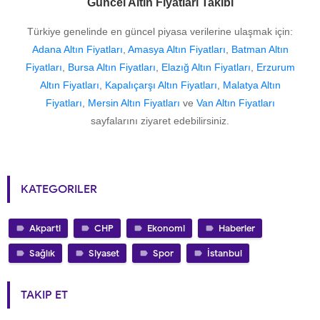
Güncel Altın Fiyatları Takibi
Türkiye genelinde en güncel piyasa verilerine ulaşmak için:
Adana Altın Fiyatları
,
Amasya Altın Fiyatları
,
Batman Altın
Fiyatları
,
Bursa Altın Fiyatları
,
Elazığ Altın Fiyatları
,
Erzurum
Altın Fiyatları
,
Kapalıçarşı Altın Fiyatları
,
Malatya Altın
Fiyatları
,
Mersin Altın Fiyatları
ve
Van Altın Fiyatları
sayfalarını ziyaret edebilirsiniz.
KATEGORILER
Akparti
CHP
Ekonomi
Haberler
Sağlık
Siyaset
Spor
İstanbul
TAKIP ET