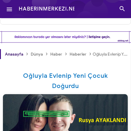

HABERINMERKEZI.NET

- TÜRKIYE VE DÜNYA
GÜNDEMINDEN
›
›
›
›
Anasayfa
Dünya
Haber
Haberler
Oğluyla Evlenip Yeni Çocuk Doğurdu
HABERLER
Oğluyla Evlenip Yeni Çocuk
Doğurdu