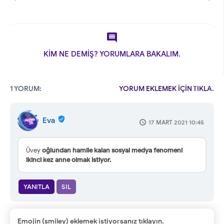

KİM NE DEMİŞ? YORUMLARA BAKALIM.
1 YORUM:
YORUM EKLEMEK İÇİN TIKLA.
Eva
17 MART 2021 10:45
Üvey
oğlundan hamile kalan sosyal medya fenomeni
ikinci kez anne olmak istiyor.
YANITLA
SIL
Emojin (smiley) eklemek istiyorsanız tıklayın.