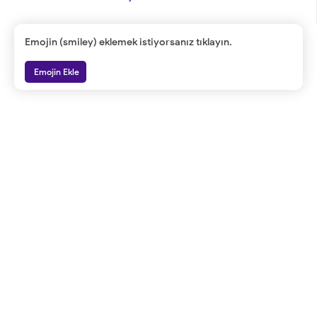
Emojin (smiley) eklemek istiyorsanız tıklayın.
Emojin Ekle