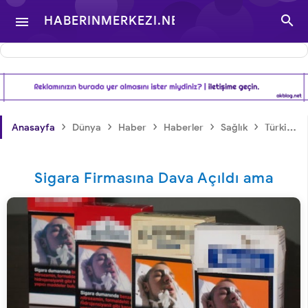

HABERINMERKEZI.NET

- TÜRKIYE VE DÜNYA
GÜNDEMINDEN
›
›
›
›
›
Anasayfa
Dünya
Haber
Haberler
Sağlık
Türkiye
HABERLER
Sigara Firmasına Dava Açıldı ama