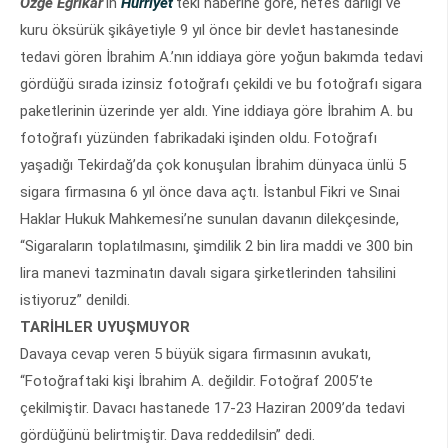
Özge Eğrikar
'ın
Hürriyet
'teki haberine göre, nefes darlığı ve
kuru öksürük şikâyetiyle 9 yıl önce bir devlet hastanesinde
tedavi gören İbrahim A.’nın iddiaya göre yoğun bakımda tedavi
gördüğü sırada izinsiz fotoğrafı çekildi ve bu fotoğrafı sigara
paketlerinin üzerinde yer aldı. Yine iddiaya göre İbrahim A. bu
fotoğrafı yüzünden fabrikadaki işinden oldu. Fotoğrafı
yaşadığı Tekirdağ’da çok konuşulan İbrahim dünyaca ünlü 5
sigara firmasına 6 yıl önce dava açtı. İstanbul Fikri ve Sınai
Haklar Hukuk Mahkemesi’ne sunulan davanın dilekçesinde,
“Sigaraların toplatılmasını, şimdilik 2 bin lira maddi ve 300 bin
lira manevi tazminatın davalı sigara şirketlerinden tahsilini
istiyoruz” denildi.
TARİHLER UYUŞMUYOR
Davaya cevap veren 5 büyük sigara firmasının avukatı,
“Fotoğraftaki kişi İbrahim A. değildir. Fotoğraf 2005’te
çekilmiştir. Davacı hastanede 17-23 Haziran 2009’da tedavi
gördüğünü belirtmiştir. Dava reddedilsin” dedi.