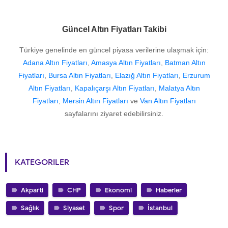
Güncel Altın Fiyatları Takibi
Türkiye genelinde en güncel piyasa verilerine ulaşmak için:
Adana Altın Fiyatları
,
Amasya Altın Fiyatları
,
Batman Altın
Fiyatları
,
Bursa Altın Fiyatları
,
Elazığ Altın Fiyatları
,
Erzurum
Altın Fiyatları
,
Kapalıçarşı Altın Fiyatları
,
Malatya Altın
Fiyatları
,
Mersin Altın Fiyatları
ve
Van Altın Fiyatları
sayfalarını ziyaret edebilirsiniz.
KATEGORILER
Akparti
CHP
Ekonomi
Haberler
Sağlık
Siyaset
Spor
İstanbul