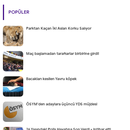
POPÜLER
Parktan Kaçan İki Aslan Korku Salıyor
Maç başlamadan taraftarlar birbirine girdi!
Bacakları kesilen Yavru köpek
ÖSYM'den adaylara üçüncü YDS müjdesi
26 Yaşındaki Polis Hayatına Son Verdi - intihar etti