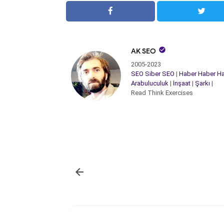

AK SEO
2005-2023
SEO
Siber
SEO
|
Haber
Haber
Ha
Arabuluculuk
|
İnşaat
|
Şarkı
|
Read Think Exercises
