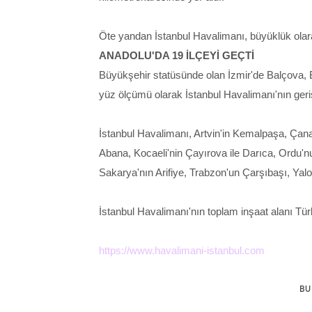
Öte yandan İstanbul Havalimanı, büyüklük olarak
ANADOLU'DA 19 İLÇEYİ GEÇTİ
Büyükşehir statüsünde olan İzmir'de Balçova, B
yüz ölçümü olarak İstanbul Havalimanı'nın geri
İstanbul Havalimanı, Artvin'in Kemalpaşa, Ça
Abana, Kocaeli'nin Çayırova ile Darıca, Ordu'n
Sakarya'nın Arifiye, Trabzon'un Çarşıbaşı, Yalova
İstanbul Havalimanı'nın toplam inşaat alanı Tür
https://www.havalimani-istanbul.com
BU