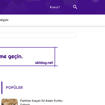

Kimiz?
etişim
POPÜLER
Parktan Kaçan İki Aslan Korku
Salıyor