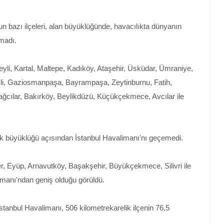
n bazı ilçeleri, alan büyüklüğünde, havacılıkta dünyanın
madı.
yli, Kartal, Maltepe, Kadıköy, Ataşehir, Üsküdar, Ümraniye,
şli, Gaziosmanpaşa, Bayrampaşa, Zeytinburnu, Fatih,
ağcılar, Bakırköy, Beylikdüzü, Küçükçekmece, Avcılar ile
rak büyüklüğü açısından İstanbul Havalimanı'nı geçemedi.
r, Eyüp, Arnavutköy, Başakşehir, Büyükçekmece, Silivri ile
imanı'ndan geniş olduğu görüldü.
İstanbul Havalimanı, 506 kilometrekarelik ilçenin 76,5