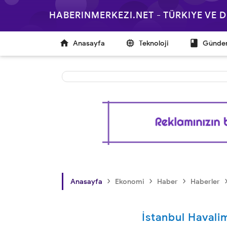
HABERINMERKEZI.NET - TÜRKIYE VE



Anasayfa
Teknoloji
Günd
›
›
›
Anasayfa
Ekonomi
Haber
Haberler
İstanbul Havali