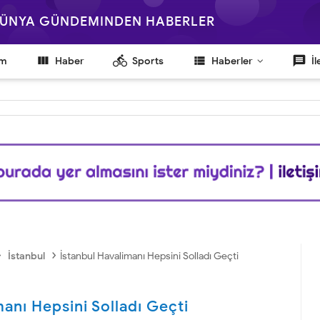
 DÜNYA GÜNDEMINDEN HABERLER

directions_bike
view_list
message
em
Haber
Sports
Haberler
İl
›
›
İstanbul
İstanbul Havalimanı Hepsini Solladı Geçti
manı Hepsini Solladı Geçti