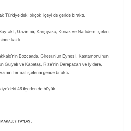
 Türkiye'deki birçok ilçeyi de geride bıraktı.
ayraklı, Gaziemir, Karşıyaka, Konak ve Narlıdere ilçeleri,
sinde kaldı.
nakkale'nin Bozcaada, Giresun'un Eynesil, Kastamonu'nun
un Gülyalı ve Kabataş, Rize'nin Derepazarı ve İyidere,
'nın Termal ilçelerini geride bıraktı.
kiye'deki 46 ilçeden de büyük.
 MAKALEYI PAYLAŞ :