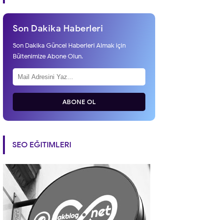
Son Dakika Haberleri
Son Dakika Güncel Haberleri Almak için
Bültenimize Abone Olun.
ABONE OL
SEO EĞITIMLERI