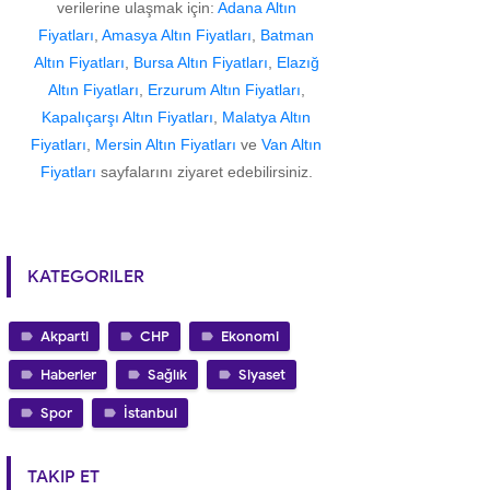
verilerine ulaşmak için:
Adana Altın
Fiyatları
,
Amasya Altın Fiyatları
,
Batman
Altın Fiyatları
,
Bursa Altın Fiyatları
,
Elazığ
Altın Fiyatları
,
Erzurum Altın Fiyatları
,
Kapalıçarşı Altın Fiyatları
,
Malatya Altın
Fiyatları
,
Mersin Altın Fiyatları
ve
Van Altın
Fiyatları
sayfalarını ziyaret edebilirsiniz.
KATEGORILER
Akparti
CHP
Ekonomi
Haberler
Sağlık
Siyaset
Spor
İstanbul
TAKIP ET