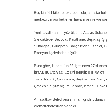
Beş bin 461 kilometrekareden oluşan İstanbul'u
merkezi olması beklenen havalimanı ile yarışa
Yeni havalimanının yüz ölçümü Adalar, Sultanbe
Sancaktepe, Beyoğlu, Kağıthane, Beşiktaş, Şi
Sultangazi, Güngören, Bahçelievler, Esenler, B
Esenyurt ilçelerinden büyük.
Buna göre, İstanbul'un 39 ilçesinden 27'si top
İSTANBUL'DA 12 İLÇEYİ GERİDE BIRAKTI
Tuzla, Pendik, Çekmeköy, Beykoz, Şile, Sarıye
Çatalca'nın, yüz ölçümü olarak, İstanbul Haval
Arnavutköy Belediyesi sınırları içinde bulunan 
kilometrekaresinde yer aldı.