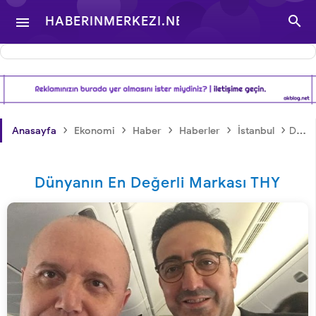

HABERINMERKEZI.NET

- TÜRKIYE VE DÜNYA
GÜNDEMINDEN
›
›
›
›
›
Anasayfa
Ekonomi
Haber
Haberler
İstanbul
Dünyanın En Değerli Markası THY
HABERLER
Dünyanın En Değerli Markası THY