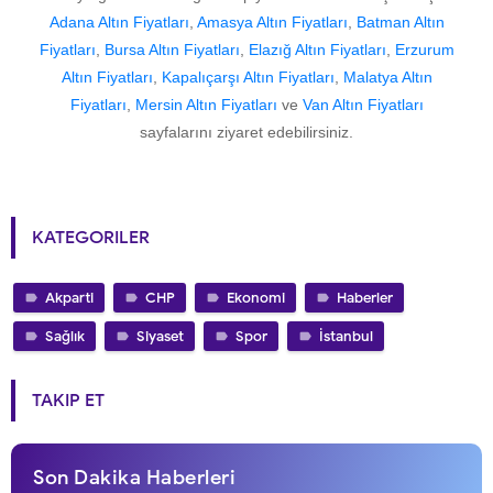
Adana Altın Fiyatları
,
Amasya Altın Fiyatları
,
Batman Altın
Fiyatları
,
Bursa Altın Fiyatları
,
Elazığ Altın Fiyatları
,
Erzurum
Altın Fiyatları
,
Kapalıçarşı Altın Fiyatları
,
Malatya Altın
Fiyatları
,
Mersin Altın Fiyatları
ve
Van Altın Fiyatları
sayfalarını ziyaret edebilirsiniz.
KATEGORILER
Akparti
CHP
Ekonomi
Haberler
Sağlık
Siyaset
Spor
İstanbul
TAKIP ET
Son Dakika Haberleri