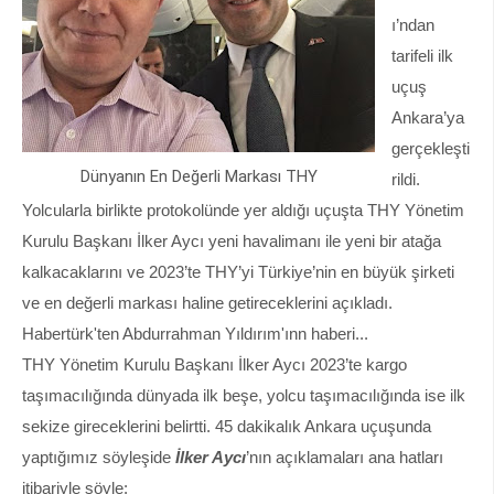
ı’ndan
tarifeli ilk
uçuş
Ankara’ya
gerçekleşti
Dünyanın En Değerli Markası THY
rildi.
Yolcularla birlikte protokolünde yer aldığı uçuşta THY Yönetim
Kurulu Başkanı İlker Aycı yeni havalimanı ile yeni bir atağa
kalkacaklarını ve 2023’te THY’yi Türkiye’nin en büyük şirketi
ve en değerli markası haline getireceklerini açıkladı.
Habertürk'ten Abdurrahman Yıldırım'ınn haberi...
THY Yönetim Kurulu Başkanı İlker Aycı 2023’te kargo
taşımacılığında dünyada ilk beşe, yolcu taşımacılığında ise ilk
sekize gireceklerini belirtti. 45 dakikalık Ankara uçuşunda
yaptığımız söyleşide
İlker Aycı
’nın açıklamaları ana hatları
itibariyle şöyle: