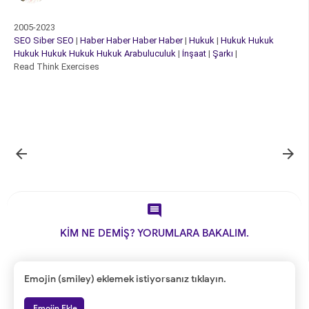
2005-2023
SEO
Siber
SEO
|
Haber
Haber
Haber
Haber
|
Hukuk
|
Hukuk
Hukuk
Hukuk
Hukuk
Hukuk
Hukuk
Arabuluculuk
|
İnşaat
|
Şarkı
|
Read Think Exercises



KİM NE DEMİŞ? YORUMLARA BAKALIM.
Emojin (smiley) eklemek istiyorsanız tıklayın.
Emojin Ekle