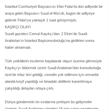
İstanbul Cumhuriyet Başsavcısı İrfan Fidan'la dün adliyede bir
araya gelen Başsavcı Suud el-Ma'cib, bugün de adliyeye
giderek Fidan'ya yaklaşık 1 saat görüşmüştü.
KAŞIKÇI OLAYI
Suudi gazeteci Cemal Kaşıkçı'dan, 2 Ekim'de Suudi
Arabistan'ın İstanbul Başkonsolosluğu'na girdikten sonra
haber alınamadı.
Türk yetkililerin inceleme başlatarak olayın üzerine gitmesiyle
Kaşıkçı'yı öldürmek üzere Suudi Arabistan'dan konsolosluğa
özel bir infaz timi geldiği, cesedin yok edilmesi için ormanlık
alanda keşif yapıldığı ve binadaki delillerin karartılmaya
çalışıldığı detayları ortaya çıktı.
Dünya gündeminin ön sıralarına yerleşen bu gelişmeler
üzerine, Suudi Arabistan yönetimi 18 gün sonra gazetecinin