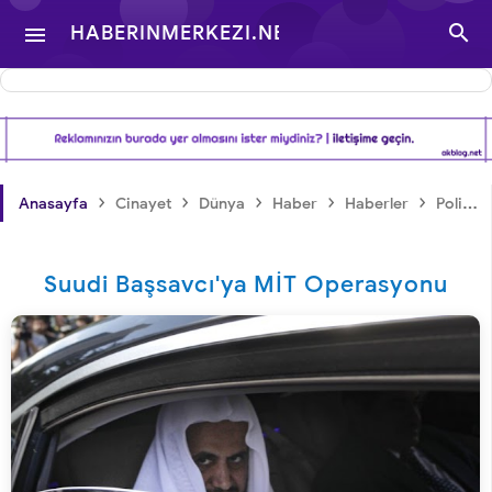

HABERINMERKEZI.NET

- TÜRKIYE VE DÜNYA
GÜNDEMINDEN
›
›
›
›
›
Anasayfa
Cinayet
Dünya
Haber
Haberler
Politika
HABERLER
Suudi Başsavcı'ya MİT Operasyonu