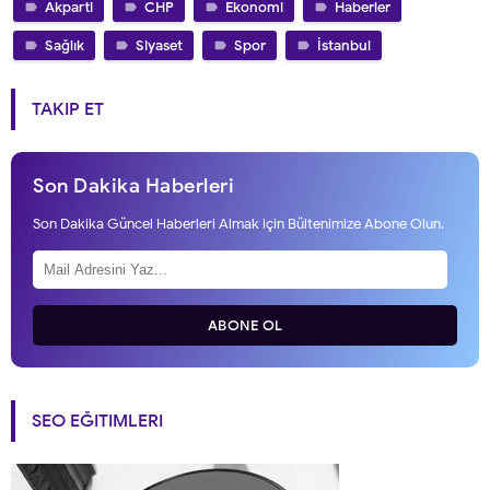
Akparti
CHP
Ekonomi
Haberler
Sağlık
Siyaset
Spor
İstanbul
TAKIP ET
Son Dakika Haberleri
Son Dakika Güncel Haberleri Almak için Bültenimize Abone Olun.
ABONE OL
SEO EĞITIMLERI