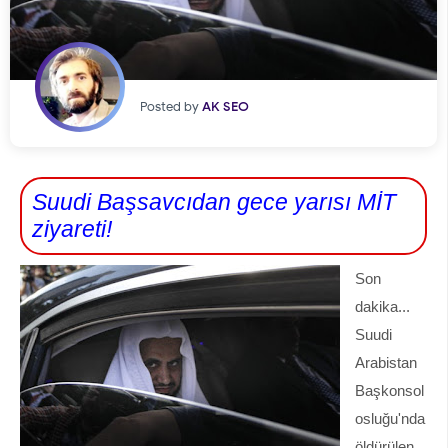
Posted by
AK SEO
Suudi Başsavcıdan gece yarısı MİT
ziyareti!
Son
dakika...
Suudi
Arabistan
Başkonsol
osluğu'nda
öldürülen