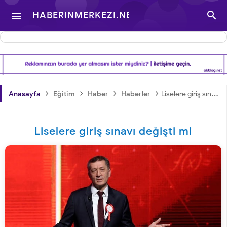

HABERINMERKEZI.NET

- TÜRKIYE VE DÜNYA
GÜNDEMINDEN
›
›
›
›
Anasayfa
Eğitim
Haber
Haberler
Liselere giriş sınavı değişti mi
HABERLER
Liselere giriş sınavı değişti mi