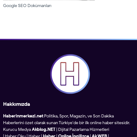
Google SEO Dokümanları
Hakkımızda
Haberinmerkezi.net
Politika, Spor, Magazin, ve Son Dakika
Haberlerini özet olarak sunan Türkiye'de bir ilk online haber sitesidir.
Kurucu Medya
Akblog.NET
| Dijital Pazarlama Hizmetleri
|
Haber Oku
|
Haber
|
Haber
|
Online İngilizce
|
Ak WEB
|