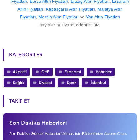
Fiyatları
,
Bursa Altın Fiyatları
,
Elazığ Altın Fiyatları
,
Erzurum
Altın Fiyatları
,
Kapalıçarşı Altın Fiyatları
,
Malatya Altın
Fiyatları
,
Mersin Altın Fiyatları
ve
Van Altın Fiyatları
sayfalarını ziyaret edebilirsiniz.
KATEGORILER
Akparti
CHP
Ekonomi
Haberler
Sağlık
Siyaset
Spor
İstanbul
TAKIP ET
Son Dakika Haberleri
Son Dakika Güncel Haberleri Almak için Bültenimize Abone Olun.