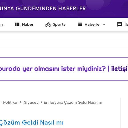
 DÜNYA GÜNDEMINDEN HABERLER

directions_bike
view_list
message
em
Haber
Sports
Haberler
İl
›
›
›
Politika
Siyaset
Enflasyona Çözüm Geldi Nasıl mı
Çözüm Geldi Nasıl mı