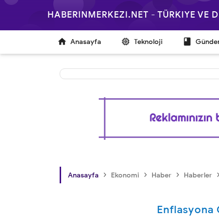
HABERINMERKEZI.NET - TÜRKIYE VE



Anasayfa
Teknoloji
Günd
›
›
›
Anasayfa
Ekonomi
Haber
Haberler
Enflasyona 