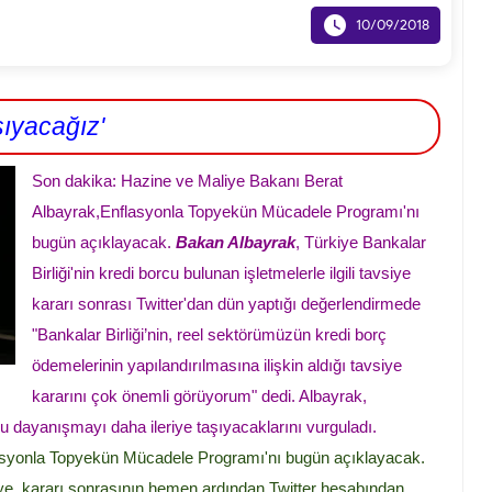

10/09/2018
şıyacağız'
Son dakika: Hazine ve Maliye Bakanı Berat
Albayrak,Enflasyonla Topyekün Mücadele Programı'nı
bugün açıklayacak.
Bakan Albayrak
, Türkiye Bankalar
Birliği'nin kredi borcu bulunan işletmelerle ilgili tavsiye
kararı sonrası Twitter'dan dün yaptığı değerlendirmede
"Bankalar Birliği’nin, reel sektörümüzün kredi borç
ödemelerinin yapılandırılmasına ilişkin aldığı tavsiye
kararını çok önemli görüyorum" dedi. Albayrak,
 dayanışmayı daha ileriye taşıyacaklarını vurguladı.
asyonla Topyekün Mücadele Programı'nı bugün açıklayacak.
vsiye kararı sonrasının hemen ardından Twitter hesabından