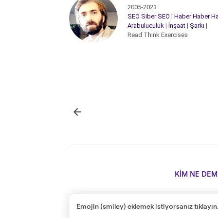
2005-2023
SEO
Siber
SEO
|
Haber
Haber
Ha
Arabuluculuk
|
İnşaat
|
Şarkı
|
Read Think Exercises

KİM NE DEM
Emojin (smiley) eklemek istiyorsanız tıklayın