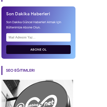
Son Dakika Haberleri
Son Dakika Güncel Haberleri Almak için
Bültenimize Abone Olun.
ABONE OL
SEO EĞITIMLERI