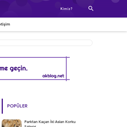

Kimiz?
etişim
POPÜLER
Parktan Kaçan İki Aslan Korku
Salıyor