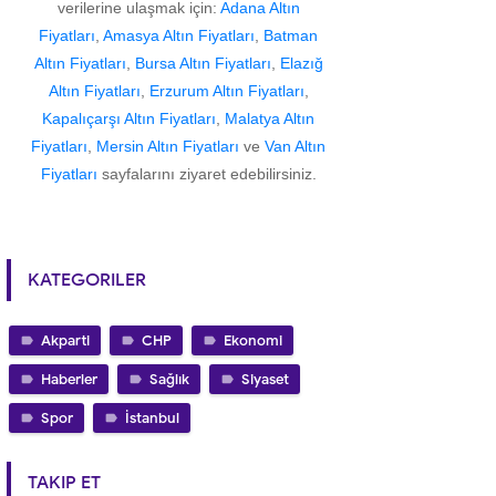
verilerine ulaşmak için:
Adana Altın
Fiyatları
,
Amasya Altın Fiyatları
,
Batman
Altın Fiyatları
,
Bursa Altın Fiyatları
,
Elazığ
Altın Fiyatları
,
Erzurum Altın Fiyatları
,
Kapalıçarşı Altın Fiyatları
,
Malatya Altın
Fiyatları
,
Mersin Altın Fiyatları
ve
Van Altın
Fiyatları
sayfalarını ziyaret edebilirsiniz.
KATEGORILER
Akparti
CHP
Ekonomi
Haberler
Sağlık
Siyaset
Spor
İstanbul
TAKIP ET