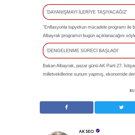
'DAYANIŞMAYI İLERİYE TAŞIYACAĞIZ'
"Enflasyonla topyekun mücadele programı ile b
Albayrak programın bugün açıklanacağını söyle
'DENGELENME SÜRECİ BAŞLADI'
Bakan Albayrak, pazar günü AK Parti 27. İstiş
milletvekillerine sunum yapmış, ekonomide deng
BU

AK SEO