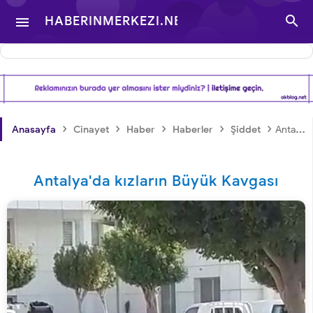

HABERINMERKEZI.NET

- TÜRKIYE VE DÜNYA
GÜNDEMINDEN
›
›
›
›
›
Anasayfa
Cinayet
Haber
Haberler
Şiddet
Antalya'da kızların Büyük Kavgası
HABERLER
Antalya'da kızların Büyük Kavgası