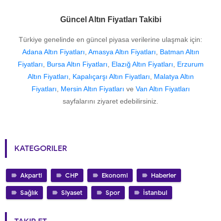
Güncel Altın Fiyatları Takibi
Türkiye genelinde en güncel piyasa verilerine ulaşmak için:
Adana Altın Fiyatları
,
Amasya Altın Fiyatları
,
Batman Altın
Fiyatları
,
Bursa Altın Fiyatları
,
Elazığ Altın Fiyatları
,
Erzurum
Altın Fiyatları
,
Kapalıçarşı Altın Fiyatları
,
Malatya Altın
Fiyatları
,
Mersin Altın Fiyatları
ve
Van Altın Fiyatları
sayfalarını ziyaret edebilirsiniz.
KATEGORILER
Akparti
CHP
Ekonomi
Haberler
Sağlık
Siyaset
Spor
İstanbul