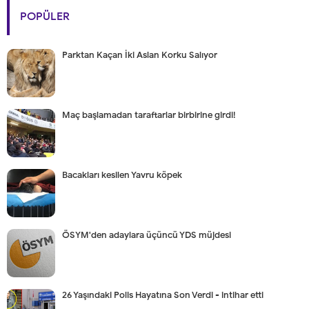
POPÜLER
Parktan Kaçan İki Aslan Korku Salıyor
Maç başlamadan taraftarlar birbirine girdi!
Bacakları kesilen Yavru köpek
ÖSYM'den adaylara üçüncü YDS müjdesi
26 Yaşındaki Polis Hayatına Son Verdi - intihar etti