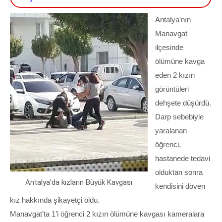
Antalya'nın
Manavgat
ilçesinde
ölümüne kavga
eden 2 kızın
görüntüleri
dehşete düşürdü.
Darp sebebiyle
yaralanan
öğrenci,
hastanede tedavi
olduktan sonra
Antalya'da kızların Büyük Kavgası
kendisini döven
kız hakkında şikayetçi oldu.
Manavgat’ta 1’i öğrenci 2 kızın ölümüne kavgası kameralara