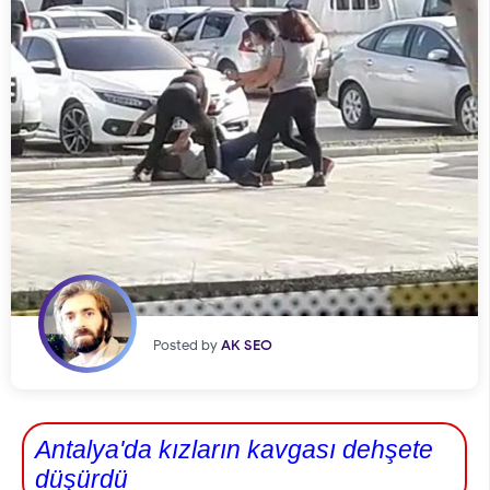
Posted by
AK SEO
Antalya'da kızların kavgası dehşete
düşürdü