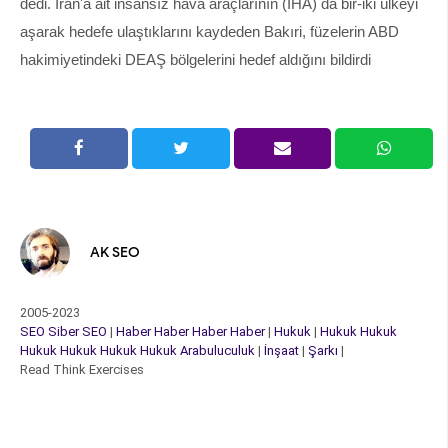
dedi. İran'a ait insansız hava araçlarının (İHA) da bir-iki ülkeyi
aşarak hedefe ulaştıklarını kaydeden Bakıri, füzelerin ABD
hakimiyetindeki DEAŞ bölgelerini hedef aldığını bildirdi
AK SEO
2005-2023
SEO
Siber
SEO
|
Haber
Haber
Haber
Haber
|
Hukuk
|
Hukuk
Hukuk
Hukuk
Hukuk
Hukuk
Hukuk
Arabuluculuk
|
İnşaat
|
Şarkı
|
Read Think Exercises