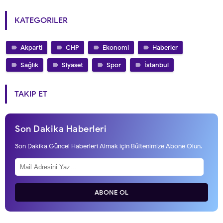
KATEGORILER
Akparti
CHP
Ekonomi
Haberler
Sağlık
Siyaset
Spor
İstanbul
TAKIP ET
Son Dakika Haberleri
Son Dakika Güncel Haberleri Almak için Bültenimize Abone Olun.
ABONE OL