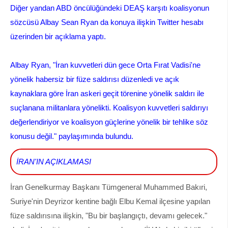
Diğer yandan ABD öncülüğündeki DEAŞ karşıtı koalisyonun
sözcüsü Albay Sean Ryan da konuya ilişkin Twitter hesabı
üzerinden bir açıklama yaptı.
Albay Ryan, "İran kuvvetleri dün gece Orta Fırat Vadisi'ne
yönelik habersiz bir füze saldırısı düzenledi ve açık
kaynaklara göre İran askeri geçit törenine yönelik saldırı ile
suçlanana militanlara yönelikti. Koalisyon kuvvetleri saldırıyı
değerlendiriyor ve koalisyon güçlerine yönelik bir tehlike söz
konusu değil." paylaşımında bulundu.
İRAN'IN AÇIKLAMASI
İran Genelkurmay Başkanı Tümgeneral Muhammed Bakıri,
Suriye'nin Deyrizor kentine bağlı Elbu Kemal ilçesine yapılan
füze saldırısına ilişkin, "Bu bir başlangıçtı, devamı gelecek."