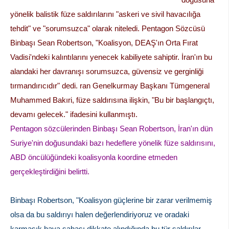
yönelik balistik füze saldırılarını "askeri ve sivil havacılığa
tehdit" ve "sorumsuzca" olarak niteledi. Pentagon Sözcüsü
Binbaşı Sean Robertson, "Koalisyon, DEAŞ'ın Orta Fırat
Vadisi'ndeki kalıntılarını yenecek kabiliyete sahiptir. İran'ın bu
alandaki her davranışı sorumsuzca, güvensiz ve gerginliği
tırmandırıcıdır" dedi. ran Genelkurmay Başkanı Tümgeneral
Muhammed Bakıri, füze saldırısına ilişkin, "Bu bir başlangıçtı,
devamı gelecek." ifadesini kullanmıştı.
Pentagon sözcülerinden Binbaşı Sean Robertson, İran'ın dün
Suriye'nin doğusundaki bazı hedeflere yönelik füze saldırısını,
ABD öncülüğündeki koalisyonla koordine etmeden
gerçekleştirdiğini belirtti.
Binbaşı Robertson, "Koalisyon güçlerine bir zarar verilmemiş
olsa da bu saldırıyı halen değerlendiriyoruz ve oradaki
karmaşık hava sahası dikkate alındığında bu tür saldırılar