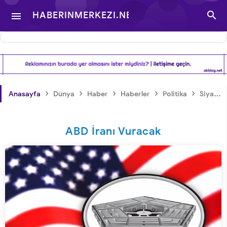

HABERINMERKEZI.NET

- TÜRKIYE VE DÜNYA
GÜNDEMINDEN
›
›
›
›
›
Anasayfa
Dünya
Haber
Haberler
Politika
Siyaset
HABERLER
ABD İranı Vuracak