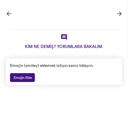



KİM NE DEMİŞ? YORUMLARA BAKALIM.
Emojin (smiley) eklemek istiyorsanız tıklayın.
Emojin Ekle