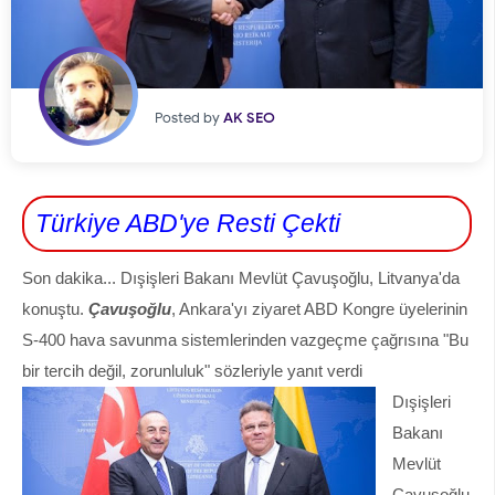
Posted by
AK SEO
Türkiye ABD'ye Resti Çekti
Son dakika... Dışişleri Bakanı Mevlüt Çavuşoğlu, Litvanya'da
konuştu.
Çavuşoğlu
, Ankara'yı ziyaret ABD Kongre üyelerinin
S-400 hava savunma sistemlerinden vazgeçme çağrısına "Bu
bir tercih değil, zorunluluk" sözleriyle yanıt verdi
Dışişleri
Bakanı
Mevlüt
Çavuşoğlu