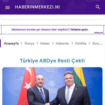

HABERINMERKEZI.NET

- TÜRKIYE VE DÜNYA
GÜNDEMINDEN
›
›
›
›
›
Anasayfa
Dünya
Haber
Haberler
Politika
Siyaset
HABERLER
Türkiye ABDye Resti Çekti