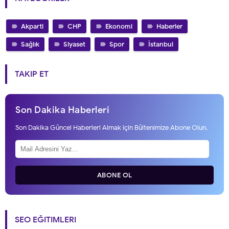
Akparti
CHP
Ekonomi
Haberler
Sağlık
Siyaset
Spor
İstanbul
TAKIP ET
Son Dakika Haberleri
Son Dakika Güncel Haberleri Almak için Bültenimize Abone Olun.
ABONE OL
SEO EĞITIMLERI