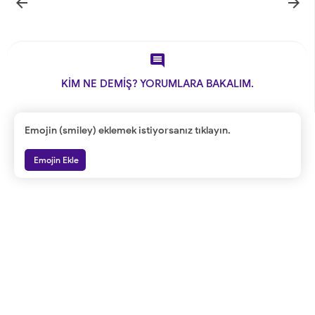



KİM NE DEMİŞ? YORUMLARA BAKALIM.
Emojin (smiley) eklemek istiyorsanız tıklayın.
Emojin Ekle