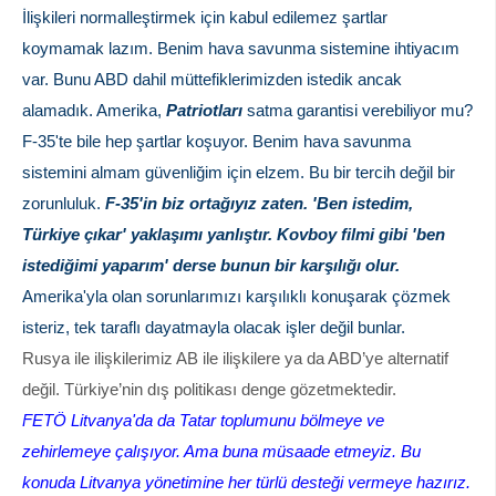
İlişkileri normalleştirmek için kabul edilemez şartlar
koymamak lazım. Benim hava savunma sistemine ihtiyacım
var. Bunu ABD dahil müttefiklerimizden istedik ancak
alamadık. Amerika,
Patriotları
satma garantisi verebiliyor mu?
F-35'te bile hep şartlar koşuyor. Benim hava savunma
sistemini almam güvenliğim için elzem. Bu bir tercih değil bir
zorunluluk.
F-35'in biz ortağıyız zaten. 'Ben istedim,
Türkiye çıkar' yaklaşımı yanlıştır. Kovboy filmi gibi 'ben
istediğimi yaparım' derse bunun bir karşılığı olur.
Amerika'yla olan sorunlarımızı karşılıklı konuşarak çözmek
isteriz, tek taraflı dayatmayla olacak işler değil bunlar.
Rusya ile ilişkilerimiz AB ile ilişkilere ya da ABD’ye alternatif
değil. Türkiye’nin dış politikası denge gözetmektedir.
FETÖ Litvanya'da da Tatar toplumunu bölmeye ve
zehirlemeye çalışıyor. Ama buna müsaade etmeyiz. Bu
konuda Litvanya yönetimine her türlü desteği vermeye hazırız.