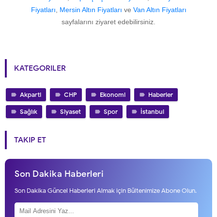
Fiyatları
,
Mersin Altın Fiyatları
ve
Van Altın Fiyatları
sayfalarını ziyaret edebilirsiniz.
KATEGORILER
Akparti
CHP
Ekonomi
Haberler
Sağlık
Siyaset
Spor
İstanbul
TAKIP ET
Son Dakika Haberleri
Son Dakika Güncel Haberleri Almak için Bültenimize Abone Olun.