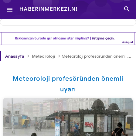

HABERINMERKEZI.NET

- TÜRKIYE VE DÜNYA
GÜNDEMINDEN
›
›
Anasayfa
Meteoroloji
Meteoroloji profesöründen önemli uyarı
HABERLER
Meteoroloji profesöründen önemli
uyarı