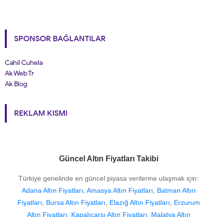
SPONSOR BAĞLANTILAR
Cahil Cuhela
Ak Web Tr
Ak Blog
REKLAM KISMI
Güncel Altın Fiyatları Takibi
Türkiye genelinde en güncel piyasa verilerine ulaşmak için:
Adana Altın Fiyatları
,
Amasya Altın Fiyatları
,
Batman Altın
Fiyatları
,
Bursa Altın Fiyatları
,
Elazığ Altın Fiyatları
,
Erzurum
Altın Fiyatları
,
Kapalıçarşı Altın Fiyatları
,
Malatya Altın