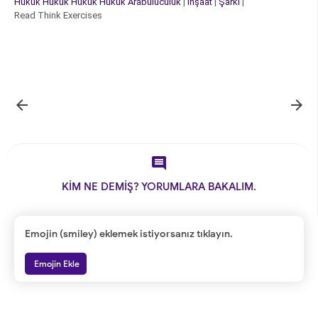
Hukuk
Hukuk
Hukuk
Hukuk
Arabuluculuk
|
İnşaat
|
Şarkı
|
Read Think Exercises



KİM NE DEMİŞ? YORUMLARA BAKALIM.
Emojin (smiley) eklemek istiyorsanız tıklayın.
Emojin Ekle