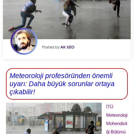
Posted by
AK SEO
Meteoroloji profesöründen önemli
uyarı: Daha büyük sorunlar ortaya
çıkabilir!
İTÜ
Meteoroloji
Mühendisli
ği Bölümü