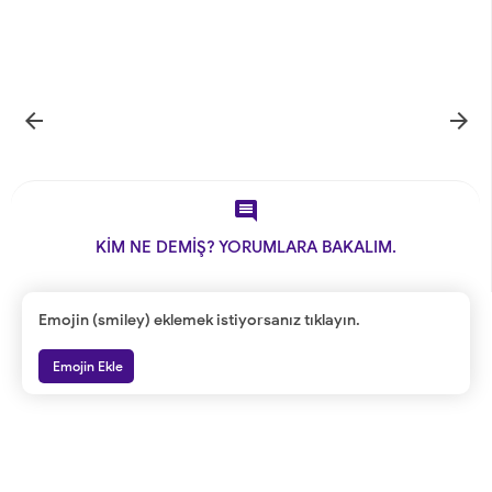



KİM NE DEMİŞ? YORUMLARA BAKALIM.
Emojin (smiley) eklemek istiyorsanız tıklayın.
Emojin Ekle