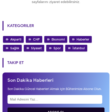
sayfalarını ziyaret edebilirsiniz.
KATEGORILER
Akparti
CHP
Ekonomi
Haberler
Sağlık
Siyaset
Spor
İstanbul
TAKIP ET
Son Dakika Haberleri
Son Dakika Güncel Haberleri Almak için Bültenimize Abone Olun.