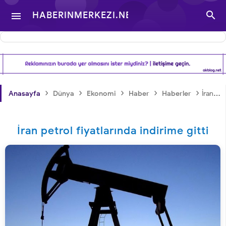

HABERINMERKEZI.NET

- TÜRKIYE VE DÜNYA
GÜNDEMINDEN
›
›
›
›
›
Anasayfa
Dünya
Ekonomi
Haber
Haberler
İran petrol fiyatlarında indirime gitti
HABERLER
İran petrol fiyatlarında indirime gitti