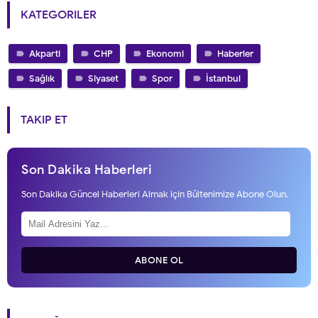
KATEGORILER
Akparti
CHP
Ekonomi
Haberler
Sağlık
Siyaset
Spor
İstanbul
TAKIP ET
Son Dakika Haberleri
Son Dakika Güncel Haberleri Almak için Bültenimize Abone Olun.
ABONE OL