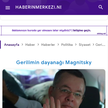

HABERINMERKEZI.NET

- TÜRKIYE VE DÜNYA
GÜNDEMINDEN
›
›
›
›
›
Anasayfa
Haber
Haberler
Politika
Siyaset
Gerilimin dayanağı Magnitsky
HABERLER
Gerilimin dayanağı Magnitsky