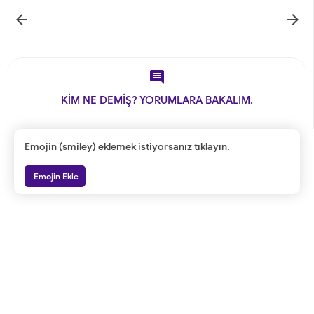



KİM NE DEMİŞ? YORUMLARA BAKALIM.
Emojin (smiley) eklemek istiyorsanız tıklayın.
Emojin Ekle