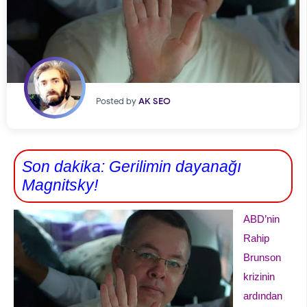
Posted by
AK SEO
Son dakika: Gerilimin dayanağı
Magnitsky!
ABD’nin
Rahip
Brunson
krizinin
ardından