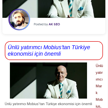
Posted by
AK SEO
Ünlü yatırımcı Mobius'tan Türkiye
ekonomisi için önemli
Ünlü
yatır
ımcı
Mar
k
Mob
Ünlü yatırımcı Mobius'tan Türkiye ekonomisi için önemli
ius,