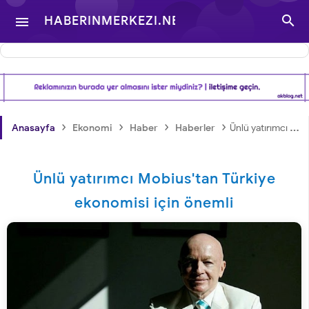

HABERINMERKEZI.NET

- TÜRKIYE VE DÜNYA
GÜNDEMINDEN
›
›
›
›
Anasayfa
Ekonomi
Haber
Haberler
Ünlü yatırımcı Mobius'tan Türkiye ekonomisi için önemli
HABERLER
Ünlü yatırımcı Mobius'tan Türkiye
ekonomisi için önemli