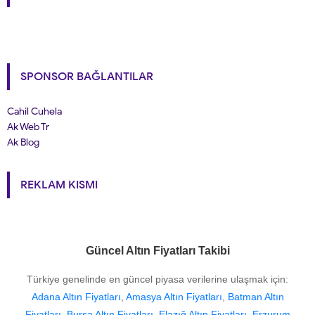
SPONSOR BAĞLANTILAR
Cahil Cuhela
Ak Web Tr
Ak Blog
REKLAM KISMI
Güncel Altın Fiyatları Takibi
Türkiye genelinde en güncel piyasa verilerine ulaşmak için:
Adana Altın Fiyatları
,
Amasya Altın Fiyatları
,
Batman Altın
Fiyatları
,
Bursa Altın Fiyatları
,
Elazığ Altın Fiyatları
,
Erzurum