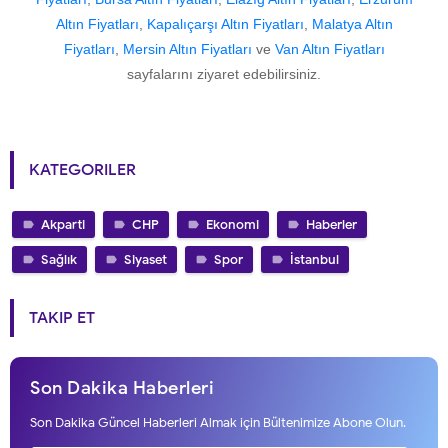
Altın Fiyatları
,
Kapalıçarşı Altın Fiyatları
,
Malatya Altın
Fiyatları
,
Mersin Altın Fiyatları
ve
Van Altın Fiyatları
sayfalarını ziyaret edebilirsiniz.
KATEGORILER
Akparti
CHP
Ekonomi
Haberler
Sağlık
Siyaset
Spor
İstanbul
TAKIP ET
Son Dakika Haberleri
Son Dakika Güncel Haberleri Almak için Bültenimize Abone Olun.