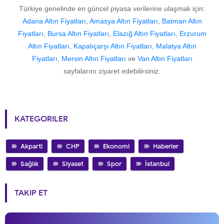
Türkiye genelinde en güncel piyasa verilerine ulaşmak için:
Adana Altın Fiyatları
,
Amasya Altın Fiyatları
,
Batman Altın
Fiyatları
,
Bursa Altın Fiyatları
,
Elazığ Altın Fiyatları
,
Erzurum
Altın Fiyatları
,
Kapalıçarşı Altın Fiyatları
,
Malatya Altın
Fiyatları
,
Mersin Altın Fiyatları
ve
Van Altın Fiyatları
sayfalarını ziyaret edebilirsiniz.
KATEGORILER
Akparti
CHP
Ekonomi
Haberler
Sağlık
Siyaset
Spor
İstanbul
TAKIP ET