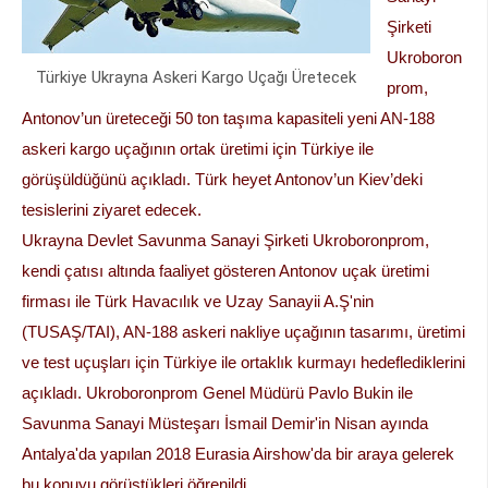
Şirketi
Ukroboron
Türkiye Ukrayna Askeri Kargo Uçağı Üretecek
prom,
Antonov’un üreteceği 50 ton taşıma kapasiteli yeni AN-188
askeri kargo uçağının ortak üretimi için Türkiye ile
görüşüldüğünü açıkladı. Türk heyet Antonov’un Kiev’deki
tesislerini ziyaret edecek.
Ukrayna Devlet Savunma Sanayi Şirketi Ukroboronprom,
kendi çatısı altında faaliyet gösteren Antonov uçak üretimi
firması ile Türk Havacılık ve Uzay Sanayii A.Ş'nin
(TUSAŞ/TAI), AN-188 askeri nakliye uçağının tasarımı, üretimi
ve test uçuşları için Türkiye ile ortaklık kurmayı hedeflediklerini
açıkladı. Ukroboronprom Genel Müdürü Pavlo Bukin ile
Savunma Sanayi Müsteşarı İsmail Demir'in Nisan ayında
Antalya'da yapılan 2018 Eurasia Airshow'da bir araya gelerek
bu konuyu görüştükleri öğrenildi.