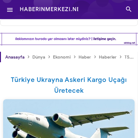

HABERINMERKEZI.NET

- TÜRKIYE VE DÜNYA
GÜNDEMINDEN
›
›
›
›
›
Anasayfa
Dünya
Ekonomi
Haber
Haberler
TSK
HABERLER
Türkiye Ukrayna Askeri Kargo Uçağı
Üretecek