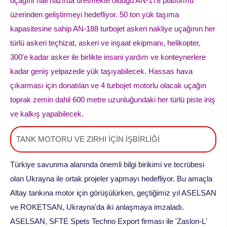
uçağını hali hazırda üretmekte olduğu AN-178 platformu
üzerinden geliştirmeyi hedefliyor. 50 ton yük taşıma
kapasitesine sahip AN-188 turbojet askeri nakliye uçağının her
türlü askeri teçhizat, askeri ve inşaat ekipmanı, helikopter,
300'e kadar asker ile birlikte insani yardım ve konteynerlere
kadar geniş yelpazede yük taşıyabilecek. Hassas hava
çıkarması için donatılan ve 4 turbojet motorlu olacak uçağın
toprak zemin dahil 600 metre uzunluğundaki her türlü piste iniş
ve kalkış yapabilecek.
TANK MOTORU VE ZIRHI İÇİN İŞBİRLİĞİ
Türkiye savunma alanında önemli bilgi birikimi ve tecrübesi
olan Ukrayna ile ortak projeler yapmayı hedefliyor. Bu amaçla
Altay tankına motor için görüşülürken, geçtiğimiz yıl ASELSAN
ve ROKETSAN, Ukrayna'da iki anlaşmaya imzaladı.
ASELSAN, SFTE Spets Techno Export firması ile 'Zaslon-L'