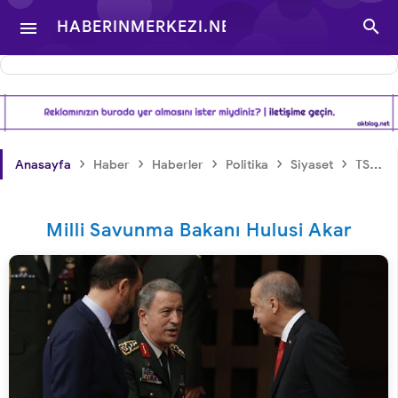

HABERINMERKEZI.NET

- TÜRKIYE VE DÜNYA
GÜNDEMINDEN
›
›
›
›
›
›
Anasayfa
Haber
Haberler
Politika
Siyaset
TSK
HABERLER
Milli Savunma Bakanı Hulusi Akar