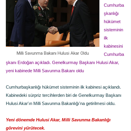
Cumhurba
şkanlığı
hükümet
sisteminin
ilk
kabinesini
Milli Savunma Bakanı Hulusi Akar Oldu
Cumhurba
şkanı Erdoğan açıkladı. Genelkurmay Başkanı Hulusi Akar,
yeni kabinede Milli Savunma Bakanı oldu
Cumhurbaşkanlığı hükümet sisteminin ilk kabinesi açıklandı.
Kabinedeki sürpriz tercihlerden biri de Genelkurmay Başkanı
Hulusi Akar'ın Milli Savunma Bakanlığı'na getirilmesi oldu.
Yeni dönemde Hulusi Akar, Milli Savunma Bakanlığı
görevini yürütecek.