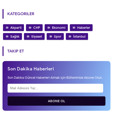
KATEGORILER
Akparti
CHP
Ekonomi
Haberler
Sağlık
Siyaset
Spor
İstanbul
TAKIP ET
Son Dakika Haberleri
Son Dakika Güncel Haberleri Almak için Bültenimize Abone Olun.
ABONE OL