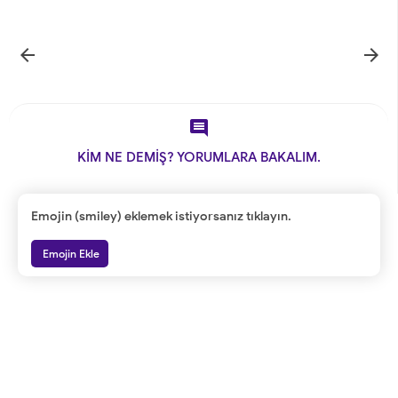



KİM NE DEMİŞ? YORUMLARA BAKALIM.
Emojin (smiley) eklemek istiyorsanız tıklayın.
Emojin Ekle