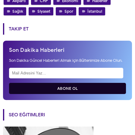
Akparti
CHP
Ekonomi
Haberler
Sağlık
Siyaset
Spor
İstanbul
TAKIP ET
Son Dakika Haberleri
Son Dakika Güncel Haberleri Almak için Bültenimize Abone Olun.
ABONE OL
SEO EĞITIMLERI