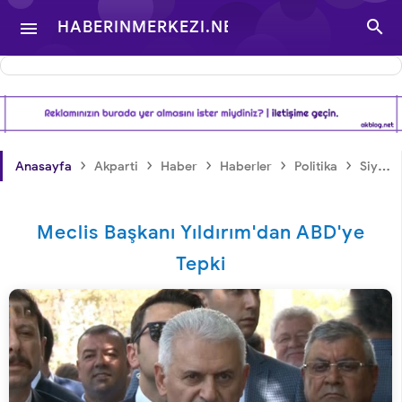

HABERINMERKEZI.NET

- TÜRKIYE VE DÜNYA
GÜNDEMINDEN
›
›
›
›
›
Anasayfa
Akparti
Haber
Haberler
Politika
Siyaset
HABERLER
Meclis Başkanı Yıldırım'dan ABD'ye
Tepki