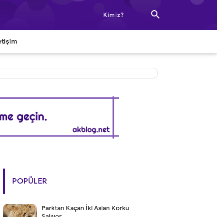

Kimiz?
etişim
POPÜLER
Parktan Kaçan İki Aslan Korku
Salıyor