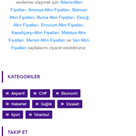
verilerine ulaşmak için:
Adana Altın
Fiyatları
,
Amasya Altın Fiyatları
,
Batman
Altın Fiyatları
,
Bursa Altın Fiyatları
,
Elazığ
Altın Fiyatları
,
Erzurum Altın Fiyatları
,
Kapalıçarşı Altın Fiyatları
,
Malatya Altın
Fiyatları
,
Mersin Altın Fiyatları
ve
Van Altın
Fiyatları
sayfalarını ziyaret edebilirsiniz.
KATEGORILER
Akparti
CHP
Ekonomi
Haberler
Sağlık
Siyaset
Spor
İstanbul
TAKIP ET