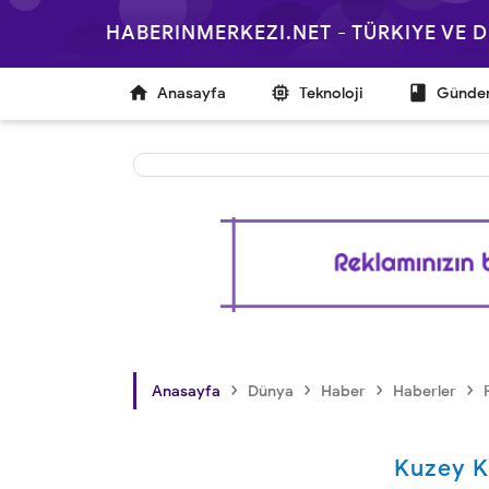
HABERINMERKEZI.NET - TÜRKIYE VE



Anasayfa
Teknoloji
Günd
›
›
›
›
Anasayfa
Dünya
Haber
Haberler
Kuzey K