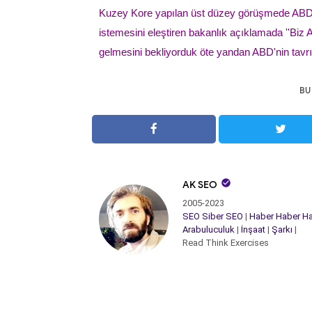
Kuzey Kore yapılan üst düzey görüşmede ABD'ni
istemesini eleştiren bakanlık açıklamada ''Biz AB
gelmesini bekliyorduk öte yandan ABD'nin tavrı bi
BU

AK SEO
2005-2023
SEO
Siber
SEO
|
Haber
Haber
Ha
Arabuluculuk
|
İnşaat
|
Şarkı
|
Read Think Exercises