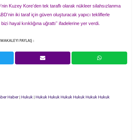
n Kuzey Kore'den tek taraflı olarak nükleer silahsızlanma
D'nin iki taraf için güven oluşturacak yapıcı tekliflerle
zi hayal kırıklığına uğrattı'' ifadelerine yer verdi.
 MAKALEYI PAYLAŞ :
ber
Haber
|
Hukuk
|
Hukuk
Hukuk
Hukuk
Hukuk
Hukuk
Hukuk