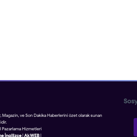
Sosy
r, Magazin, ve Son Dakika Haberlerini özet olarak sunan
dir.
tal Pazarlama Hizmetleri
ne İngilizce
|
Ak WEB
|