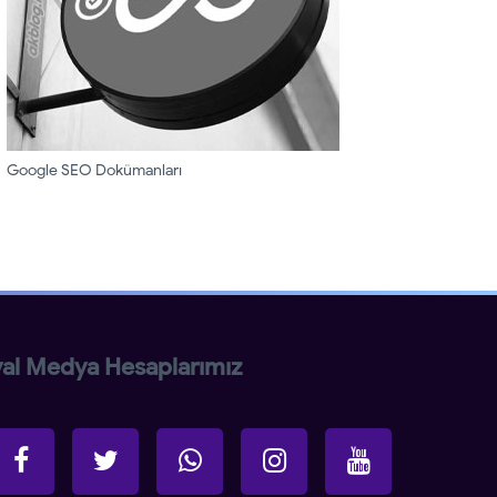
Google SEO Dokümanları
al Medya Hesaplarımız