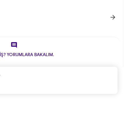


İŞ? YORUMLARA BAKALIM.
.