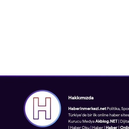
Hakkımızda
Haberinmerkezi.net
Politika, Spo
Türkiye'de bir ilk online haber sitesi
Kurucu Medya
Akblog.NET
| Diji
|
Haber Oku
|
Haber
|
Haber
|
Onli