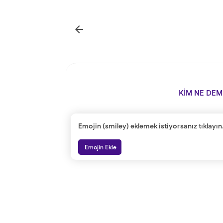

KİM NE DEM
Emojin (smiley) eklemek istiyorsanız tıklayın
Emojin Ekle