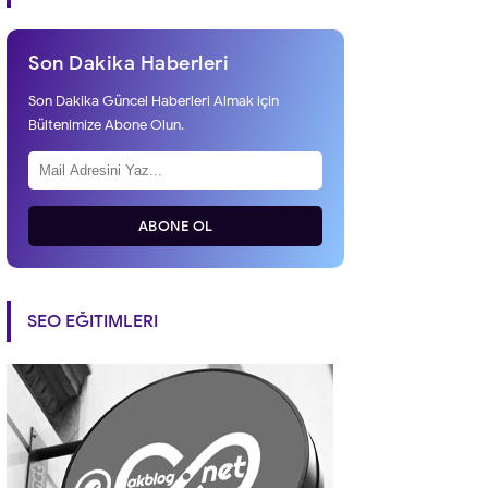
Son Dakika Haberleri
Son Dakika Güncel Haberleri Almak için
Bültenimize Abone Olun.
ABONE OL
SEO EĞITIMLERI