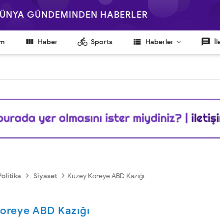
 DÜNYA GÜNDEMINDEN HABERLER

directions_bike
view_list
message
em
Haber
Sports
Haberler
İl
›
›
Politika
Siyaset
Kuzey Koreye ABD Kazığı
oreye ABD Kazığı